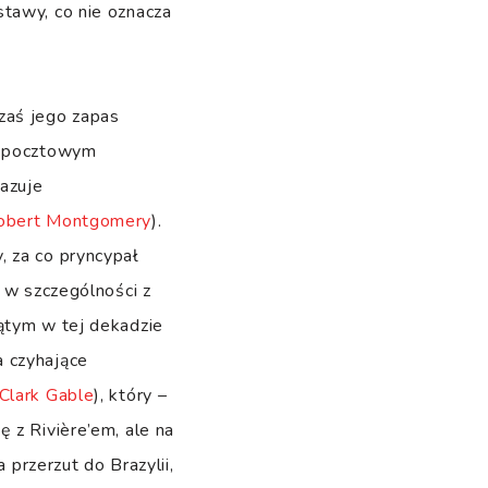
stawy, co nie oznacza
zaś jego zapas
cy pocztowym
kazuje
obert Montgomery
).
, za co pryncypał
a w szczególności z
iątym w tej dekadzie
a czyhające
Clark Gable
), który –
ię z Rivière’em, ale na
 przerzut do Brazylii,