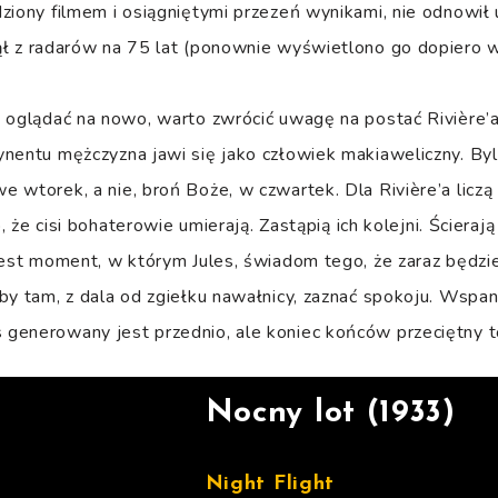
dziony filmem i osiągniętymi przezeń wynikami, nie odnowi
ął z radarów na 75 lat (ponownie wyświetlono go dopiero 
 oglądać na nowo, warto zwrócić uwagę na postać Rivière’a
nentu mężczyzna jawi się jako człowiek makiaweliczny. By
 wtorek, a nie, broń Boże, w czwartek. Dla Rivière’a liczą s
o, że cisi bohaterowie umierają. Zastąpią ich kolejni. Ścierają 
jest moment, w którym Jules, świadom tego, że zaraz będzie
by tam, z dala od zgiełku nawałnicy, zaznać spokoju. Wspani
generowany jest przednio, ale koniec końców przeciętny to
Nocny lot (1933)
Night Flight