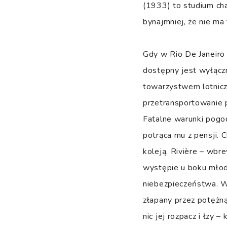
(1933) to studium cha
bynajmniej, że nie ma
Gdy w Rio De Janeiro
dostępny jest wyłącz
towarzystwem lotnicz
przetransportowanie p
Fatalne warunki pogod
potrąca mu z pensji. 
koleją, Rivière – wbr
występie u boku młod
niebezpieczeństwa. Wś
złapany przez potężną
nic jej rozpacz i łzy 