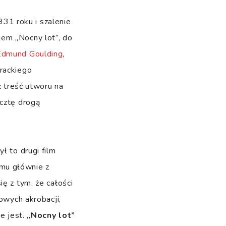
31 roku i szalenie
em „Nocny lot”, do
Edmund Goulding
,
erackiego
ł treść utworu na
ocztę drogą
ł to drugi film
emu głównie z
się z tym, że całości
owych akrobacji,
ie jest.
„Nocny lot”