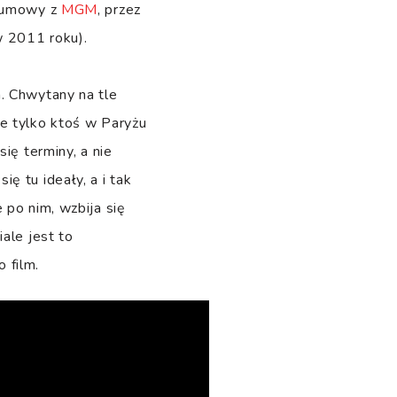
ł umowy z
MGM
, przez
w 2011 roku).
. Chwytany na tle
le tylko ktoś w Paryżu
ię terminy, a nie
się tu ideały, a i tak
 po nim, wzbija się
ale jest to
 film.