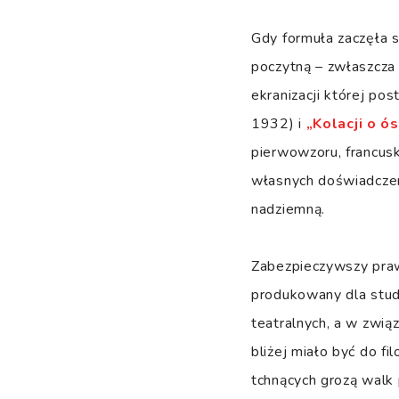
Gdy formuła zaczęła 
poczytną – zwłaszcza
ekranizacji której p
1932) i
„Kolacji o ó
pierwowzoru, francusk
własnych doświadczeni
nadziemną.
Zabezpieczywszy prawa
produkowany dla stu
teatralnych, a w zwi
bliżej miało być do f
tchnących grozą walk 