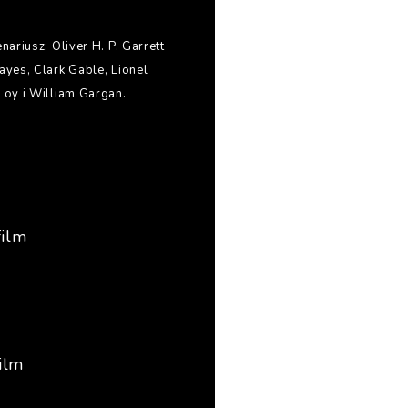
riusz: Oliver H. P. Garrett
yes, Clark Gable, Lionel
oy i William Gargan.
film
ilm