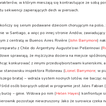
rakterów, w którym mieszają się kontrastujące ze sobą po
 tu sekwencji zapierających dech w piersiach.
 kończy się serum podawane dzieciom chorującym na polio, 
nie w Santiago, a więc po innej stronie Andów, zawiadują
ym z centralą w Buenos Aires Rivière (
John Barrymore
) na
reparatu z Chile do Argentyny Auguste’owi Pellerinowi (
R
owe sprawiają, że mężczyzna dociera na miejsce spóźniony
Chcąc konkurować z innymi przedsiębiorstwami kurierskimi, 
ew stanowisku inspektora Robineau (
Lionel Barrymore
; w p
szego brata) – wdraża system nocnych lotów, nie bacząc n
ród osób biorących udział w programie jest Jules Fabian (
 burzę – ginie. Wdowa po nim (
Helen Hayes
) konfrontuje s
– kierownik pozostaje niewzruszony. Jako że surowica czeka na