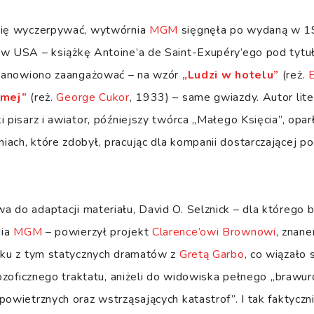
się wyczerpywać, wytwórnia
MGM
sięgnęła po wydaną w 19
 w USA – książkę Antoine’a de Saint-Exupéry’ego pod tytuł
ostanowiono zaangażować – na wzór
„Ludzi w hotelu”
(reż.
smej”
(reż.
George Cukor
, 1933) – same gwiazdy. Autor lit
i pisarz i awiator, późniejszy twórca „Małego Księcia”, opar
ach, które zdobył, pracując dla kompanii dostarczającej p
 do adaptacji materiału, David O. Selznick – dla którego by
dia
MGM
– powierzył projekt
Clarence’owi Brownowi
, znan
ązku z tym statycznych dramatów z
Gretą Garbo
, co wiązało 
ilozoficznego traktatu, aniżeli do widowiska pełnego „brawur
powietrznych oraz wstrząsających katastrof”. I tak faktyczn