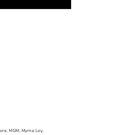
,
,
,
more
MGM
Myrna Loy