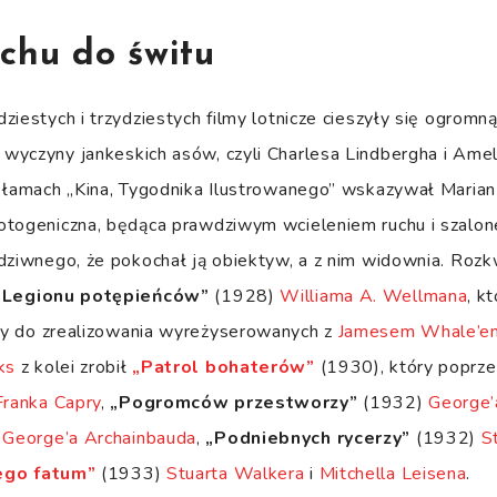
chu do świtu
ziestych i trzydziestych filmy lotnicze cieszyły się ogromną
yczyny jankeskich asów, czyli Charlesa Lindbergha i Amelii 
 łamach „Kina, Tygodnika Ilustrowanego” wskazywał Marian 
otogeniczna, będąca prawdziwym wcieleniem ruchu i szalo
dziwnego, że pokochał ją obiektyw, a z nim widownia. Rozkw
„Legionu potępieńców”
(1928)
Williama A. Wellmana
, k
y do zrealizowania wyreżyserowanych z
Jamesem Whale’e
ks
z kolei zrobił
„Patrol bohaterów”
(1930), który poprze
Franka Capry
,
„Pogromców przestworzy”
(1932)
George’
)
George’a Archainbauda
,
„Podniebnych rycerzy”
(1932)
S
ego fatum”
(1933)
Stuarta Walkera
i
Mitchella Leisena
.