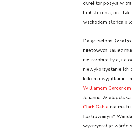
dyrektor posyła w tra
brał zlecenia, on i t
wschodem słońca pilo
Dając zielone światł
biletowych. Jakież mu
nie zarobiło tyle, il
niewykorzystanie ich 
kilkoma wyjątkami – ni
Williamem Garganem
Jehanne Wielopolska p
Clark Gable
nie ma tu 
Ilustrowanym” Wanda 
wykrzyczał je wśród w