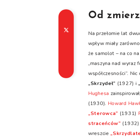
Od zmierz
Na przełomie lat dwud
wpływ miały zarówno w
że samolot – na co na
„maszyna nad wyraz f
współczesności”. Nic 
„Skrzydeł”
(1927) i
Hughesa
zainspirował
(1930).
Howard Haw
„Sterowca”
(1931)
straceńców”
(1932
wreszcie
„Skrzydlat