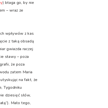
oy
) błaga go, by nie
sem – wraz ze
ich wpływów z kas
ięcie z taką obsadą
iar gwiazda raczej
kie sławy – poza
rafii, że poza
powodu zatem Maria
utyskując na fakt, że
e, Tygodniku
e dziesięć słów,
ałą”). Mało tego,