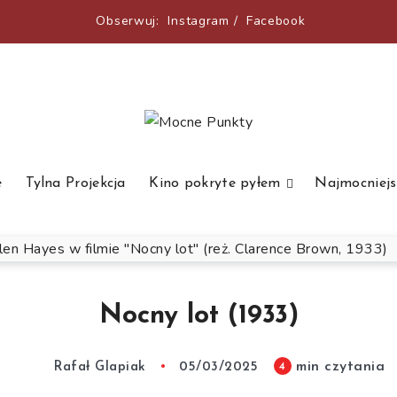
Obserwuj:
Instagram
/
Facebook
e
Tylna Projekcja
Kino pokryte pyłem
Najmocniejs
Nocny lot (1933)
min czytania
4
Rafał Glapiak
05/03/2025