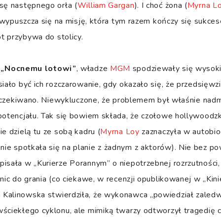
sę następnego orła (
William Gargan
). I choć żona (
Myrna L
ak wypuszcza się na misję, która tym razem kończy się sukce
t przybywa do stolicy.
o
„Nocnemu lotowi”
, władze
MGM
spodziewały się wysok
siało być ich rozczarowanie, gdy okazało się, że przedsięwz
e oczekiwano. Niewykluczone, że problemem był właśnie nadm
potencjału. Tak się bowiem składa, że czołowe hollywoodz
e dzielą tu ze sobą kadru (
Myrna Loy
zaznaczyła w autobiog
nie spotkała się na planie z żadnym z aktorów). Nie bez 
isała w „Kurierze Porannym” o niepotrzebnej rozrzutności, 
nic do grania (co ciekawe, w recenzji opublikowanej w „Kini
Kalinowska stwierdziła, że wykonawca „powiedział zaledwi
ściekłego cyklonu, ale mimiką twarzy odtworzył tragedię c