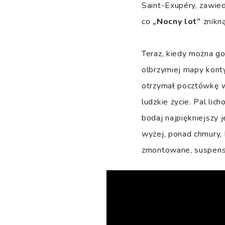
Saint-Exupéry, zawie
co
„Nocny lot”
znikn
Teraz, kiedy można go
olbrzymiej mapy konty
otrzymał pocztówkę we
ludzkie życie. Pal lich
bodaj najpiękniejszy 
wyżej, ponad chmury, 
zmontowane, suspens 