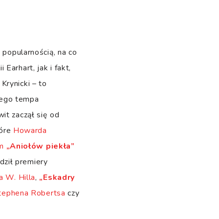
 popularnością, na co
Earhart, jak i fakt,
Krynicki – to
nego tempa
it zaczął się od
tóre
Howarda
m
„Aniołów piekła”
dził premiery
a W. Hilla
,
„Eskadry
tephena Robertsa
czy