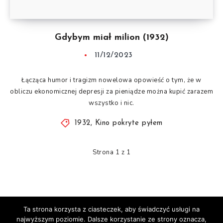
Gdybym miał milion (1932)
11/12/2023
Łącząca humor i tragizm nowelowa opowieść o tym, że w
obliczu ekonomicznej depresji za pieniądze można kupić zarazem
wszystko i nic.
1932
,
Kino pokryte pyłem
Strona 1 z 1
Ta strona korzysta z ciasteczek, aby świadczyć usługi na
© Mocne Punkty 2020-2025
najwyższym poziomie. Dalsze korzystanie ze strony oznacza,