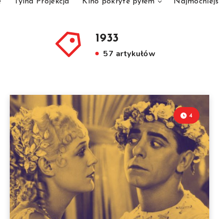
e
Tylna Projekcja
Kino pokryte pyłem
Najmocniejs
1933
57 artykułów
4