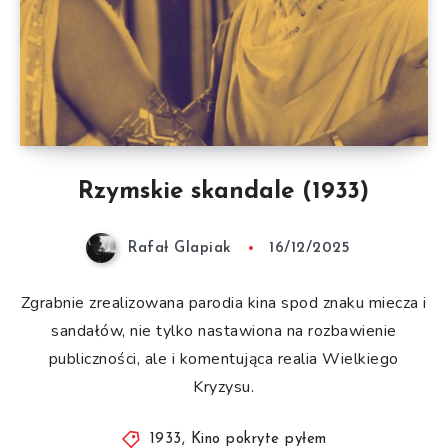
Rzymskie skandale (1933)
Rafał Glapiak
16/12/2025
Zgrabnie zrealizowana parodia kina spod znaku miecza i
sandałów, nie tylko nastawiona na rozbawienie
publiczności, ale i komentująca realia Wielkiego
Kryzysu.
1933
,
Kino pokryte pyłem