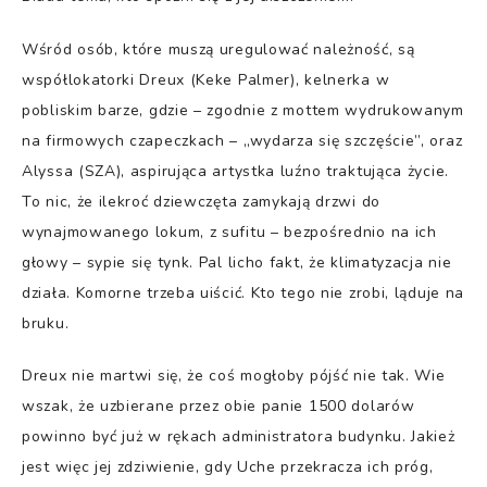
Wśród osób, które muszą uregulować należność, są
współlokatorki Dreux (Keke Palmer), kelnerka w
pobliskim barze, gdzie – zgodnie z mottem wydrukowanym
na firmowych czapeczkach – „wydarza się szczęście”, oraz
Alyssa (SZA), aspirująca artystka luźno traktująca życie.
To nic, że ilekroć dziewczęta zamykają drzwi do
wynajmowanego lokum, z sufitu – bezpośrednio na ich
głowy – sypie się tynk. Pal licho fakt, że klimatyzacja nie
działa. Komorne trzeba uiścić. Kto tego nie zrobi, ląduje na
bruku.
Dreux nie martwi się, że coś mogłoby pójść nie tak. Wie
wszak, że uzbierane przez obie panie 1500 dolarów
powinno być już w rękach administratora budynku. Jakież
jest więc jej zdziwienie, gdy Uche przekracza ich próg,