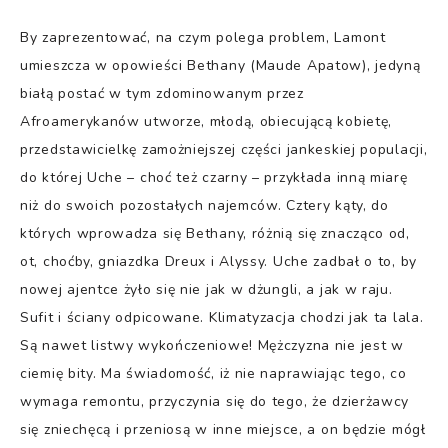
By zaprezentować, na czym polega problem, Lamont
umieszcza w opowieści Bethany (Maude Apatow), jedyną
białą postać w tym zdominowanym przez
Afroamerykanów utworze, młodą, obiecującą kobietę,
przedstawicielkę zamożniejszej części jankeskiej populacji,
do której Uche – choć też czarny – przykłada inną miarę
niż do swoich pozostałych najemców. Cztery kąty, do
których wprowadza się Bethany, różnią się znacząco od,
ot, choćby, gniazdka Dreux i Alyssy. Uche zadbał o to, by
nowej ajentce żyło się nie jak w dżungli, a jak w raju.
Sufit i ściany odpicowane. Klimatyzacja chodzi jak ta lala.
Są nawet listwy wykończeniowe! Mężczyzna nie jest w
ciemię bity. Ma świadomość, iż nie naprawiając tego, co
wymaga remontu, przyczynia się do tego, że dzierżawcy
się zniechęcą i przeniosą w inne miejsce, a on będzie mógł