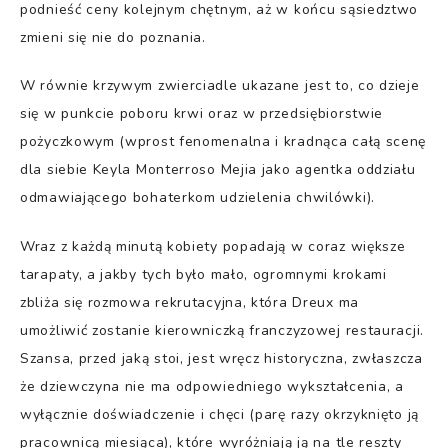
podnieść ceny kolejnym chętnym, aż w końcu sąsiedztwo
zmieni się nie do poznania.
W równie krzywym zwierciadle ukazane jest to, co dzieje
się w punkcie poboru krwi oraz w przedsiębiorstwie
pożyczkowym (wprost fenomenalna i kradnąca całą scenę
dla siebie Keyla Monterroso Mejia jako agentka oddziału
odmawiającego bohaterkom udzielenia chwilówki).
Wraz z każdą minutą kobiety popadają w coraz większe
tarapaty, a jakby tych było mało, ogromnymi krokami
zbliża się rozmowa rekrutacyjna, która Dreux ma
umożliwić zostanie kierowniczką franczyzowej restauracji.
Szansa, przed jaką stoi, jest wręcz historyczna, zwłaszcza
że dziewczyna nie ma odpowiedniego wykształcenia, a
wyłącznie doświadczenie i chęci (parę razy okrzyknięto ją
pracownicą miesiąca), które wyróżniają ją na tle reszty