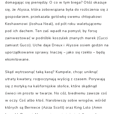
domagając się pieniędzy. O co w tym biega? Otóż okazuje
się, że Alyssa, która zobowiązana była do rozliczenia się z
gospodarzem, przekazała gotówkę swemu chłopakowi
Keshawnowi (Joshua Neal), od pół roku waletującemu
pod ich dachem. Ten zaś wpadł na pomysł, by forsę
zainwestować w podróbki koszulek znanych marek (Cucci
zamiast Gucci). Uche daje Dreux i Alyssie osiem godzin na
uporządkowanie sprawy. Inaczej – jako się rzekło – będą
eksmitowane.
Skąd wytrzasnąć taką kasę? Kumpele, chcąc uniknąć
utraty kwatery, rozpoczynają wyścig z czasem. Porywają
się z motyką na kalifornijskie słońce, które skądinąd
świeci im prosto w twarze. No cóż, biednemu zawsze coś
w oczy. Coś albo ktoś. Narobiwszy sobie wrogów, wśród
których są Berniece (Aziza Scott) oraz King Lolo (Amin