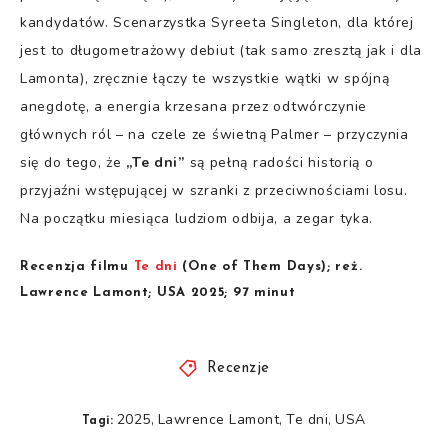
kandydatów. Scenarzystka Syreeta Singleton, dla której
jest to długometrażowy debiut (tak samo zresztą jak i dla
Lamonta), zręcznie łączy te wszystkie wątki w spójną
anegdotę, a energia krzesana przez odtwórczynie
głównych ról – na czele ze świetną Palmer – przyczynia
się do tego, że
„Te dni”
są pełną radości historią o
przyjaźni wstępującej w szranki z przeciwnościami losu.
Na początku miesiąca ludziom odbija, a zegar tyka.
Recenzja filmu
Te dni
(One of Them Days); reż.
Lawrence Lamont; USA 2025; 97 minut
Recenzje
2025
Lawrence Lamont
Te dni
USA
,
,
,
Tagi: