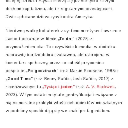
Joseph), Dreux i Alyssa mierzą się już nie tylko ze złym
duchem kapitalizmu, ale i z regularnymi przestępcami.
Dwie spłukane dziewczyny kontra Ameryka.
Nierówną walkę bohaterek z systemem reżyser Lawrence
Lamont pokazuje w filmie
„Te dni”
(2025) z
przymrużeniem oka. To oczywiście komedia, w dodatku
naprawdę bardzo dobra i zabawna, ale uzbrojona w
komentarz społeczny, przez co całość przypomina
połącznie
„Po godzinach”
(reż. Martin Scorsese, 1985) i
„Good Time”
(reż. Benny Safdie, Josh Safdie, 2017) z
recenzowanym tu
„Tysiąc i jeden”
(reż.
A. V. Rockwell
,
2023). W tym ostatnim tytule gentryfikacja i związane z
nią niemoralne praktyki właścicieli obiektów mieszkalnych
w podobny sposób dają się we znaki protagonistom.