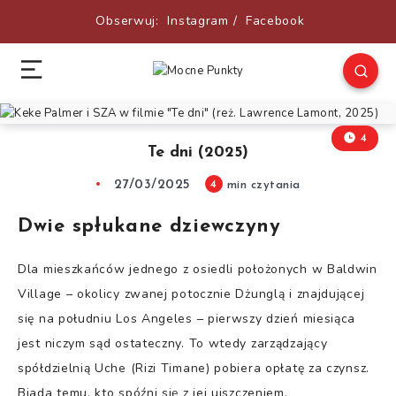
Obserwuj:
Instagram
/
Facebook
4
Te dni (2025)
27/03/2025
4
min czytania
Dwie spłukane dziewczyny
Dla mieszkańców jednego z osiedli położonych w Baldwin
Village – okolicy zwanej potocznie Dżunglą i znajdującej
się na południu Los Angeles – pierwszy dzień miesiąca
jest niczym sąd ostateczny. To wtedy zarządzający
spółdzielnią Uche (Rizi Timane) pobiera opłatę za czynsz.
Biada temu, kto spóźni się z jej uiszczeniem.