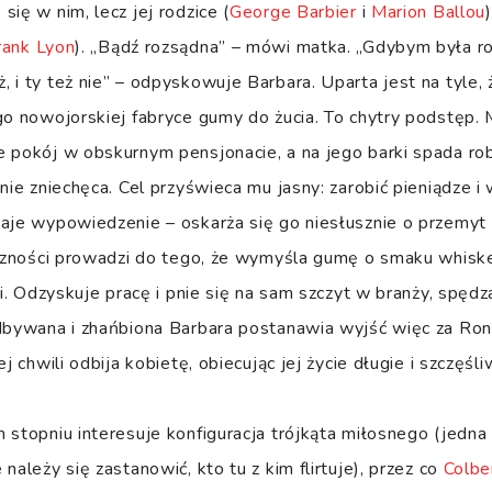
ię w nim, lecz jej rodzice (
George Barbier
i
Marion Ballou
rank Lyon
). „Bądź rozsądna” – mówi matka. „Gdybym była r
 i ty też nie” – odpyskowuje Barbara. Uparta jest na tyle, 
go nowojorskiej fabryce gumy do żucia. To chytry podstęp
 pokój w obskurnym pensjonacie, a na jego barki spada rob
nie zniechęca. Cel przyświeca mu jasny: zarobić pieniądze i 
aje wypowiedzenie – oskarża się go niesłusznie o przemyt a
iczności prowadzi do tego, że wymyśla gumę o smaku whiske
ji. Odzyskuje pracę i pnie się na sam szczyt w branży, spędz
edbywana i zhańbiona Barbara postanawia wyjść więc za Ron
j chwili odbija kobietę, obiecując jej życie długie i szczęśli
 stopniu interesuje konfiguracja trójkąta miłosnego (jedn
należy się zastanowić, kto tu z kim flirtuje), przez co
Colbe