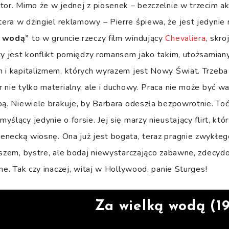
tor. Mimo że w jednej z piosenek – bezczelnie w trzecim ak
ra w dżingiel reklamowy – Pierre śpiewa, że jest jedynie
ą wodą”
to w gruncie rzeczy film windujący
Chevaliera
, skro
ty jest konflikt pomiędzy romansem jako takim, utożsamian
m i kapitalizmem, których wyrazem jest Nowy Świat. Trzeb
 nie tylko materialny, ale i duchowy. Praca nie może być wa
bą. Niewiele brakuje, by Barbara odeszła bezpowrotnie. Toć
ślący jedynie o forsie. Jej się marzy nieustający flirt, kt
necką wiosnę. Ona już jest bogata, teraz pragnie zwykłego 
wszem, bystre, ale bodaj niewystarczająco zabawne, zdecy
ne. Tak czy inaczej, witaj w Hollywood, panie Sturges!
Za wielką wodą (1