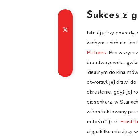
Sukces z 
Istnieją trzy powody,
żadnym z nich nie jes
Pictures
. Pierwszym z
broadwayowska gwiaz
idealnym do kina mówi
otworzył jej drzwi do
określenie, gdyż jej 
piosenkarz, w Stanac
zakontraktowany przez
miłości”
(reż.
Ernst L
ciągu kilku miesięcy 