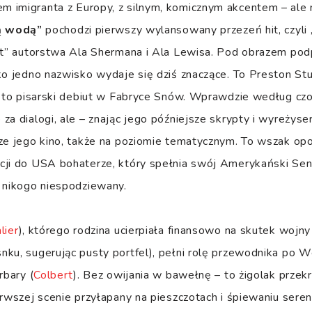
imigranta z Europy, z silnym, komicznym akcentem – ale n
ą wodą”
pochodzi pierwszy wylansowany przezeń hit, czyli „L
ht” autorstwa Ala Shermana i Ala Lewisa. Pod obrazem podp
lko jedno nazwisko wydaje się dziś znaczące. To Preston S
ył to pisarski debiut w Fabryce Snów. Wprawdzie według cz
za dialogi, ale – znając jego późniejsze skrypty i wyreżyse
rze jego kino, także na poziomie tematycznym. To wszak op
cji do USA bohaterze, który spełnia swój Amerykański Sen
z nikogo niespodziewany.
lier
), którego rodzina ucierpiała finansowo na skutek wojn
ku, sugerując pusty portfel), pełni rolę przewodnika po We
rbary (
Colbert
). Bez owijania w bawełnę – to żigolak przek
erwszej scenie przyłapany na pieszczotach i śpiewaniu sere