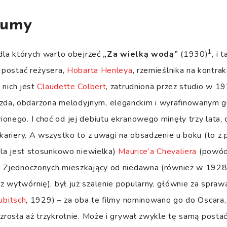
gumy
1
 dla których warto obejrzeć
„Za wielką wodą”
(1930)
, i 
t postać reżysera,
Hobarta Henleya
, rzemieślnika na kontra
 nich jest
Claudette Colbert
, zatrudniona przez studio w 1
da, obdarzona melodyjnym, eleganckim i wyrafinowanym g
onego. I choć od jej debiutu ekranowego minęły trzy lata, 
 kariery. A wszystko to z uwagi na obsadzenie u boku (to z
rola jest stosunkowo niewielka)
Maurice’a Chevaliera
(powód 
h Zjednoczonych mieszkający od niedawna (również w 1928
 wytwórnię), był już szalenie popularny, głównie za spraw
ubitsch
, 1929) – za oba te filmy nominowano go do Oscara,
wzrosła aż trzykrotnie. Może i grywał zwykle tę samą postać