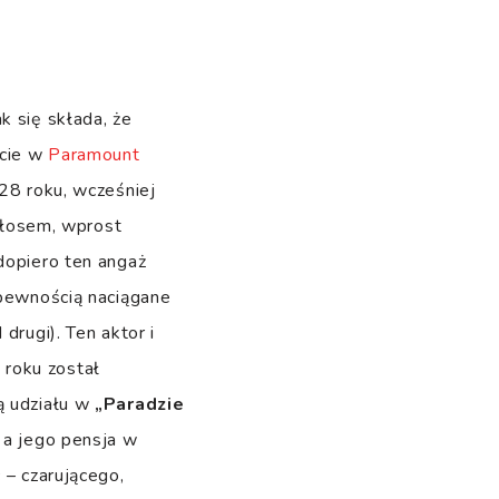
tak się składa, że
kcie w
Paramount
928 roku, wcześniej
łosem, wprost
dopiero ten angaż
 pewnością naciągane
drugi). Ten aktor i
 roku został
ą udziału w
„Paradzie
 a jego pensja w
 – czarującego,