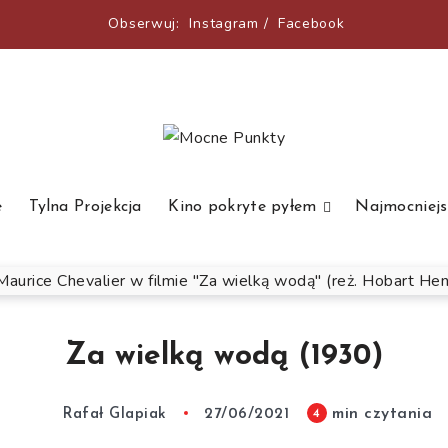
Obserwuj:
Instagram
/
Facebook
e
Tylna Projekcja
Kino pokryte pyłem
Najmocniejs
Za wielką wodą (1930)
min czytania
4
Rafał Glapiak
27/06/2021