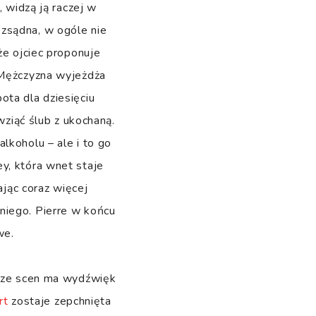
), widzą ją raczej w
ozsądna, w ogóle nie
że ojciec proponuje
. Mężczyzna wyjeżdża
ota dla dziesięciu
wziąć ślub z ukochaną.
lkoholu – ale i to go
y, która wnet staje
ając coraz więcej
niego. Pierre w końcu
we.
a ze scen ma wydźwięk
rt
zostaje zepchnięta