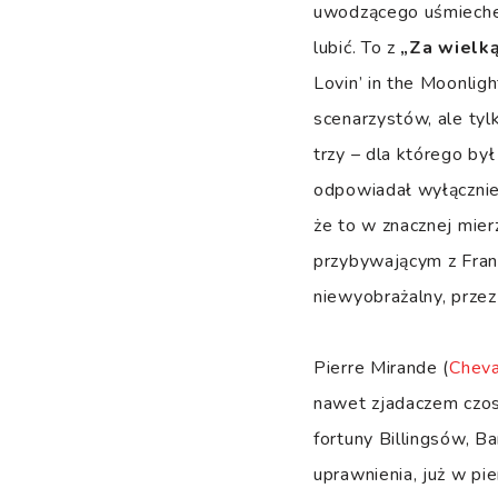
uwodzącego uśmiechem 
lubić. To z
„Za wielk
Lovin’ in the Moonlig
scenarzystów, ale ty
trzy – dla którego b
odpowiadał wyłącznie 
że to w znacznej mie
przybywającym z Fran
niewyobrażalny, prze
Pierre Mirande (
Cheva
nawet zjadaczem czosn
fortuny Billingsów, Ba
uprawnienia, już w pi