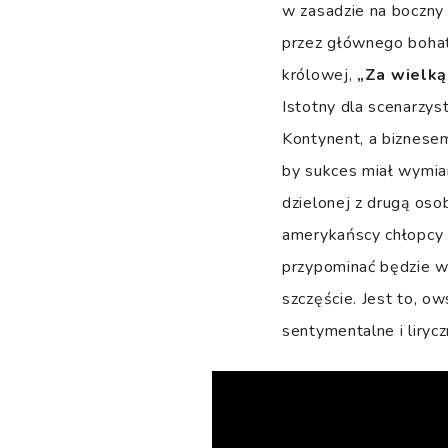
w zasadzie na boczny 
przez głównego bohate
królowej,
„Za wielk
Istotny dla scenarzys
Kontynent, a biznese
by sukces miał wymiar
dzielonej z drugą oso
amerykańscy chłopcy my
przypominać będzie we
szczęście. Jest to, o
sentymentalne i lirycz