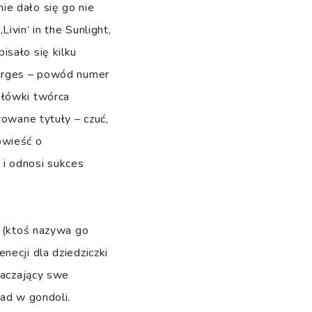
ie dało się go nie
ivin’ in the Sunlight,
isało się kilku
turges – powód numer
ołówki twórca
rowane tytuły – czuć,
owieść o
 i odnosi sukces
y (ktoś nazywa go
necji dla dziedziczki
raczający swe
nad w gondoli.