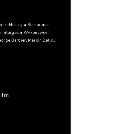
rt Henley ● Scenariusz:
ston Sturges ● Wykonawcy:
eorge Barbier, Marion Ballou
film