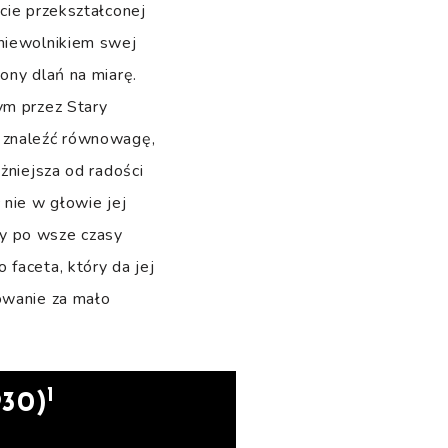
cie przekształconej
 niewolnikiem swej
jony dlań na miarę.
ym przez Stary
a znaleźć równowagę,
żniejsza od radości
 nie w głowie jej
óry po wsze czasy
faceta, który da jej
dowanie za mało
1
930)