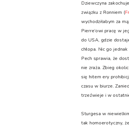
Dziewczyna zakochuje s
związku z Ronniem (
F
wychodziłabym za mąż,
Pierre’owi pracę w je
do USA, gdzie dostaje
chłopa. Nic go jednak 
Pech sprawia, że dost
nie zraża. Zbieg okol
się hitem ery prohibic
czasu w biurze. Zani
trzeźwieje i w ostatnie
Sturgesa w niewielkim
tak homoerotyczny, że 