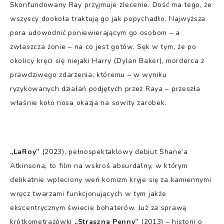
Skonfundowany Ray przyjmuje zlecenie. Dość ma tego, że
wszyscy dookoła traktują go jak popychadło. Najwyższa
pora udowodnić poniewierającym go osobom – a
zwłaszcza żonie – na co jest gotów. Sęk w tym, że po
okolicy kręci się niejaki Harry (Dylan Baker), morderca z
prawdziwego zdarzenia, któremu – w wyniku
ryzykowanych działań podjętych przez Raya – przeszła
właśnie koło nosa okazja na sowity zarobek.
„LaRoy”
(2023), pełnospektaklowy debiut Shane’a
Atkinsona, to film na wskroś absurdalny, w którym
delikatnie wpleciony weń komizm kryje się za kamiennymi
wręcz twarzami funkcjonujących w tym jakże
ekscentrycznym świecie bohaterów. Już za sprawą
krótkometrażówki
„Straszna Penny”
(2013) – historii o