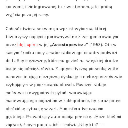
konwencji, zintegrowanej tu z westernem, jak i próbą
wyjścia poza jej ramy.
Całość otwiera sekwencja wprost wyborna, której
towarzyszy napięcie porównywalne z tym generowanym
przez
Idę Lupino
w jej
„Autostopowiczu”
(1953). Oto w
samym środku nocy amator radiowego country podwozi
do LaRoy mężczyznę, któremu gdzieś na wiejskiej drodze
psuje się półciężarówka. Z optymistyczną piosenką w tle
panowie inicjują niezręczną dyskusję o niebezpieczeństwie
czyhającym w podrzucaniu obcych. Pasażer zadaje
mnóstwo niewygodnych pytań, wprawiając
manewrującego pojazdem w zakłopotanie, by zaraz potem
obrócić tę sytuację w żart. Atmosfera tymczasem
gęstnieje. Prowadzący auto odbija piłeczkę. „Może ktoś mi
zapłacił, żebym pana zabił” – mówi. „Niby kto?” –