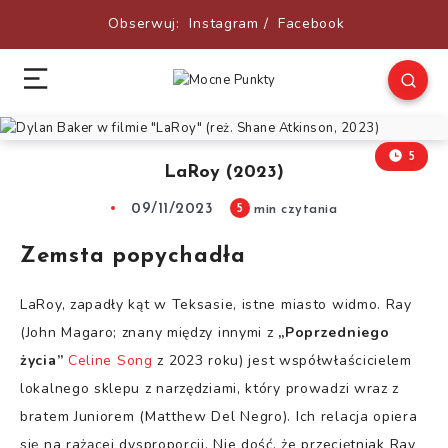
Obserwuj:
Instagram
/
Facebook
5
LaRoy (2023)
09/11/2023
5
min czytania
Zemsta popychadła
LaRoy, zapadły kąt w Teksasie, istne miasto widmo. Ray
(John Magaro; znany między innymi z
„Poprzedniego
życia”
Celine Song
z 2023 roku) jest współwłaścicielem
lokalnego sklepu z narzędziami, który prowadzi wraz z
bratem Juniorem (Matthew Del Negro). Ich relacja opiera
się na rażącej dysproporcji. Nie dość, że przeciętniak Ray