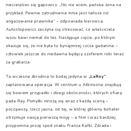
niecierpliwi się gapowicz. „No nie wiem, pańska żona na
przykład. Pewnie zatrudnienie mnie jest tańsze niż
angażowanie prawnika” – odpowiada kierowca.
Autostopowicz zaczyna się stresować, co właściciela
wozu bawi niemal do łez. Następuje cięcie, po którym
okazuje się, że nie była to bynajmniej czcza gadanina –
człowiek jeszcze do niedawna będący szoferem robi teraz
za grabarza.
Ta wczesna zbrodnia to bodaj jedyna w
„LaRoy”
zaplanowana operacja. W centrum u Atkinsona znajdują
się bowiem przypadki i zbiegi okoliczności, których ofiarą
pada Ray. Pomyłki mnożą się wraz z każdą sceną –
począwszy, rzecz jasna, od tej, w której główny bohater
otrzymuje swoją pierwszą misję – a film coraz bardziej
przypomina prozę spod znaku Franza Kafki. Zdrada i