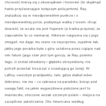
chciwość mierzą się z obowiązkiem i honorem (to skądinąd
hasło przyświecające tutejszym policjantom). Ray,
znalazłszy się w nieodpowiednim punkcie i o
nieodpowiedniej porze, podejmuje walkę z losem, chcąc
dowieść, że wcale nie jest frajerem (a trzeba przyznać, że
ciapciaków tu co niemiara). Atkinson naigrywa się z jego
zmagań, nie dając mu szans na zwycięstwo, zupełnie tak,
jakby jego porażka była z góry ustalona przez ciążące nad
nim fatum (jego stan jest tym gorszy, że Ray, pomimo
tego, iż został zdradzony i głęboko skrzywdzony, nie
potrafi przestać troszczyć o oszukującą go żonę). W
LaRoy, swoistym przedpieklu, tam, gdzie diabeł mówi
dobranoc, nie ma – co zakrawa na paradoks, biorąc pod
uwagę fakt, na jakim wygwizdowie położone jest to
miasteczko, otoczone wszak szczerym polem – miejsca na
szczęśliwe zakończenie. Oto Americana według