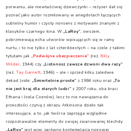
porwaniu, ale niewłaściwej dziewczynki – reżyser dał się
poznać jako autor rozmiłowany w anegdotach łączących
subtelny humor i czysty nonsens z motywami znanymi z
klasyków czarnego kina. W
„LaRoy”
, owszem,
pobrzmiewają echa utworów wpisujących się w ramy
nurtu, i to nie tylko z lat czterdziestych – na czele z takimi
tytułami jak
„Podwójne ubezpieczenie”
(reż.
Billy
Wilder
, 1944) czy
„Listonosz zawsze dzwoni dwa razy”
(reż.
Tay Garnett
, 1946) – ale i sprzed kilku zaledwie
dekad (
vide
:
„Śmiertelnie proste”
z 1984 roku oraz
„To
nie jest kraj dla starych ludzi”
z 2007 roku, oba braci
Ethana i Joela Coenów), lecz to nie nawiązania do
przeszłości czynią z obrazu Atkinsona dzieło tak
interesujące, a to, jak twórca zaprzęga względnie
rozpoznawalne elementy do swojej zwariowanej klechdy.
„LaRoy”
jest więc zarówno kontemplacją noirowej