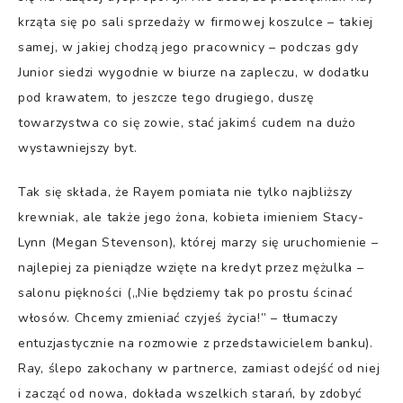
krząta się po sali sprzedaży w firmowej koszulce – takiej
samej, w jakiej chodzą jego pracownicy – podczas gdy
Junior siedzi wygodnie w biurze na zapleczu, w dodatku
pod krawatem, to jeszcze tego drugiego, duszę
towarzystwa co się zowie, stać jakimś cudem na dużo
wystawniejszy byt.
Tak się składa, że Rayem pomiata nie tylko najbliższy
krewniak, ale także jego żona, kobieta imieniem Stacy-
Lynn (Megan Stevenson), której marzy się uruchomienie –
najlepiej za pieniądze wzięte na kredyt przez mężulka –
salonu piękności („Nie będziemy tak po prostu ścinać
włosów. Chcemy zmieniać czyjeś życia!” – tłumaczy
entuzjastycznie na rozmowie z przedstawicielem banku).
Ray, ślepo zakochany w partnerce, zamiast odejść od niej
i zacząć od nowa, dokłada wszelkich starań, by zdobyć