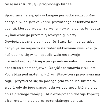
forsę na rozruch jej upragnionego biznesu.
Sporo zmienia się, gdy w knajpie pośrodku niczego Ray
spotyka Skipa (Steve Zahn), prywatnego detektywa bez
licencji, którego wcale nie wynajmował, a ponadto faceta
wyśmiewanego przez miejscowych gliniarzy.
Dowiedziawszy się od niego, że Stacy-Lynn go zdradza,
decyduje się najpierw na zintensyfikowanie wysiłków (a
nuż uda mu się w ten sposób wskrzesić swoje
małżeństwo), a później – po uprzednim nabyciu broni –
popełnienie samobójstwa. Odejść postanawia z hukiem.
Podjeżdża pod motel, w którym Stacy-Lynn przyprawia mu
rogi, i przymierza się do pociągnięcia za spust. Już ma to
zrobić, gdy do jego samochodu wsiada gość, który bierze
go za płatnego zabójcę. Od nieznajomego dostaje kopertę
z banknotami oraz adres potencjalnego denata.