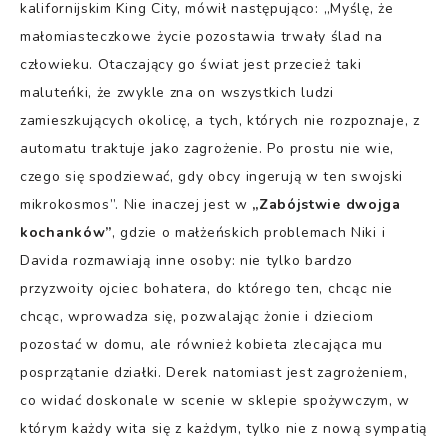
kalifornijskim King City, mówił następująco: „Myślę, że
małomiasteczkowe życie pozostawia trwały ślad na
człowieku. Otaczający go świat jest przecież taki
maluteńki, że zwykle zna on wszystkich ludzi
zamieszkujących okolicę, a tych, których nie rozpoznaje, z
automatu traktuje jako zagrożenie. Po prostu nie wie,
czego się spodziewać, gdy obcy ingerują w ten swojski
mikrokosmos”. Nie inaczej jest w
„Zabójstwie dwojga
kochanków”
, gdzie o małżeńskich problemach Niki i
Davida rozmawiają inne osoby: nie tylko bardzo
przyzwoity ojciec bohatera, do którego ten, chcąc nie
chcąc, wprowadza się, pozwalając żonie i dzieciom
pozostać w domu, ale również kobieta zlecająca mu
posprzątanie działki. Derek natomiast jest zagrożeniem,
co widać doskonale w scenie w sklepie spożywczym, w
którym każdy wita się z każdym, tylko nie z nową sympatią