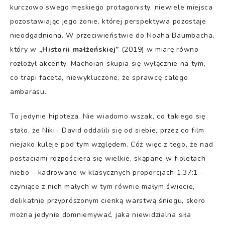
kurczowo swego męskiego protagonisty, niewiele miejsca
pozostawiając jego żonie, której perspektywa pozostaje
nieodgadniona. W przeciwieństwie do Noaha Baumbacha,
który w
„Historii małżeńskiej”
(2019) w miarę równo
rozłożył akcenty, Machoian skupia się wyłącznie na tym,
co trapi faceta, niewykluczone, że sprawcę całego
ambarasu.
To jedynie hipoteza. Nie wiadomo wszak, co takiego się
stało, że Niki i David oddalili się od siebie, przez co film
niejako kuleje pod tym względem. Cóż więc z tego, że nad
postaciami rozpościera się wielkie, skąpane w fioletach
niebo – kadrowane w klasycznych proporcjach 1,37:1 –
czyniące z nich małych w tym równie małym świecie,
delikatnie przyprószonym cienką warstwą śniegu, skoro
można jedynie domniemywać, jaka niewidzialna siła