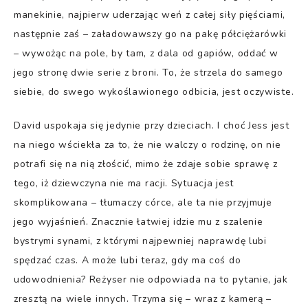
manekinie, najpierw uderzając weń z całej siły pięściami,
następnie zaś – załadowawszy go na pakę półciężarówki
– wywożąc na pole, by tam, z dala od gapiów, oddać w
jego stronę dwie serie z broni. To, że strzela do samego
siebie, do swego wykoślawionego odbicia, jest oczywiste.
David uspokaja się jedynie przy dzieciach. I choć Jess jest
na niego wściekła za to, że nie walczy o rodzinę, on nie
potrafi się na nią złościć, mimo że zdaje sobie sprawę z
tego, iż dziewczyna nie ma racji. Sytuacja jest
skomplikowana – tłumaczy córce, ale ta nie przyjmuje
jego wyjaśnień. Znacznie łatwiej idzie mu z szalenie
bystrymi synami, z którymi najpewniej naprawdę lubi
spędzać czas. A może lubi teraz, gdy ma coś do
udowodnienia? Reżyser nie odpowiada na to pytanie, jak
zresztą na wiele innych. Trzyma się – wraz z kamerą –