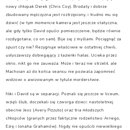
nowy chłopak Derek (Chris Coy). Brodaty i dobrze
zbudowany mężczyzna jest roztrzęsiony, i trudno mu się
dziwić (w tym momencie kamera jest jeszcze statyczna,
ale gdy tylko David opuści pomieszczenie, będzie równie
rozdygotana, co on sam). Bije się z myślami. Pociągnąć za
spust czy nie? Rezygnuje właściwie w ostatniej chwili,
usłyszawszy dobiegający z łazienki hałas. Ucieka przez
okno, nikt go nie zauważa. Może i teraz nie strzelił, ale
Machoian aż do końca seansu nie pozwala zapomnieć
widzowi o awizowanym w tytule morderstwie.
Niki i David są w separacji. Poznali się jeszcze w liceum,
wzięli ślub, doczekali się czworga dzieci: nastoletniej
obecnie Jess (Avery Pizzuto) oraz tria młodszych
chłopców (granych przez faktyczne rodzeństwo Arriego,
Ezrę i Jonaha Grahamów). Nigdy nie opuścili niewielkiego