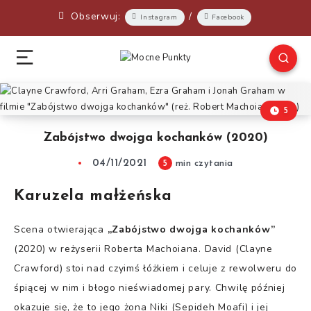
Obserwuj:
/
Instagram
Facebook
5
Zabójstwo dwojga kochanków (2020)
04/11/2021
5
min czytania
Karuzela małżeńska
Scena otwierająca
„Zabójstwo dwojga kochanków”
(2020) w reżyserii Roberta Machoiana. David (Clayne
Crawford) stoi nad czyimś łóżkiem i celuje z rewolweru do
śpiącej w nim i błogo nieświadomej pary. Chwilę później
okazuje się, że to jego żona Niki (Sepideh Moafi) i jej