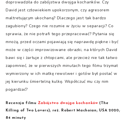
doprowadziła do zabójstwa dwojga kochanków. Czy
David jest człowiekiem upokorzonym, czy agresorem
maltretującym ukochaną? Dlaczego jest tak bardzo
zagubiony? Czego nie rozumie w życiu w separacji? Co
sprawia, że nie potrafi tego przepracować? Pytania się
mnożą, przed oczami pojawiają się naprawdę piękne i być
może w części improwizowane obrazki, na których David
bawi się i żartuje z chłopcami, ale przecież nie tak łatwo
zapomnieć, że w pierwszych minutach tego filmu trzymał
wymierzony w ich matkę rewolwer i gotów był posłać w
jej kierunku śmiertelną kulkę. Współczuć mu czy nim
pogardzać?
Recenzja filmu
Zabójstwo dwojga kochanków
(The
Killing of Two Lovers); reż. Robert Machoian; USA 2020;
84 minuty