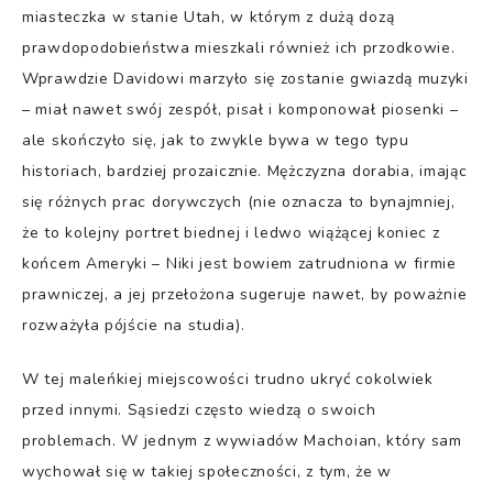
miasteczka w stanie Utah, w którym z dużą dozą
prawdopodobieństwa mieszkali również ich przodkowie.
Wprawdzie Davidowi marzyło się zostanie gwiazdą muzyki
– miał nawet swój zespół, pisał i komponował piosenki –
ale skończyło się, jak to zwykle bywa w tego typu
historiach, bardziej prozaicznie. Mężczyzna dorabia, imając
się różnych prac dorywczych (nie oznacza to bynajmniej,
że to kolejny portret biednej i ledwo wiążącej koniec z
końcem Ameryki – Niki jest bowiem zatrudniona w firmie
prawniczej, a jej przełożona sugeruje nawet, by poważnie
rozważyła pójście na studia).
W tej maleńkiej miejscowości trudno ukryć cokolwiek
przed innymi. Sąsiedzi często wiedzą o swoich
problemach. W jednym z wywiadów Machoian, który sam
wychował się w takiej społeczności, z tym, że w