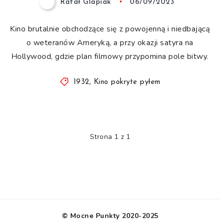
Rafał Glapiak
06/09/2023
Kino brutalnie obchodzące się z powojenną i niedbającą
o weteranów Ameryką, a przy okazji satyra na
Hollywood, gdzie plan filmowy przypomina pole bitwy.
1932
,
Kino pokryte pyłem
Strona 1 z 1
© Mocne Punkty 2020-2025