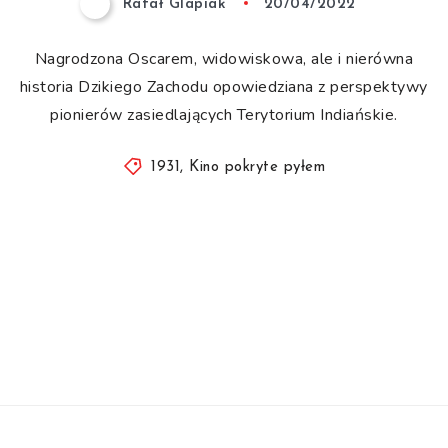
Rafał Glapiak
20/04/2022
Nagrodzona Oscarem, widowiskowa, ale i nierówna
historia Dzikiego Zachodu opowiedziana z perspektywy
pionierów zasiedlających Terytorium Indiańskie.
1931
,
Kino pokryte pyłem