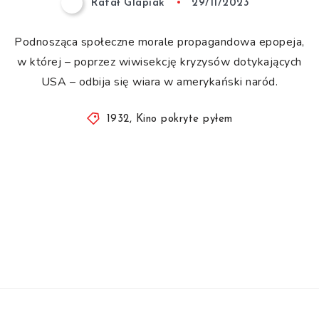
Rafał Glapiak
29/11/2023
Podnosząca społeczne morale propagandowa epopeja,
w której – poprzez wiwisekcję kryzysów dotykających
USA – odbija się wiara w amerykański naród.
1932
,
Kino pokryte pyłem