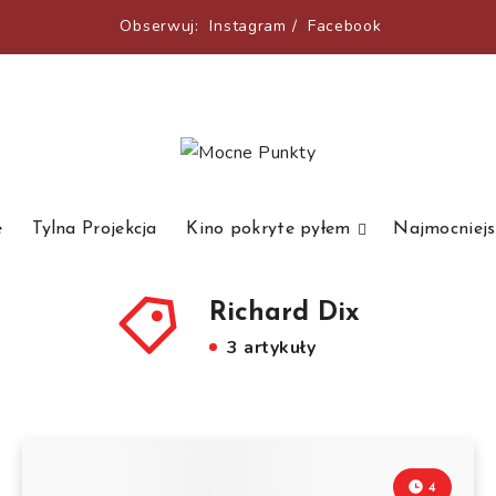
Obserwuj:
Instagram
/
Facebook
e
Tylna Projekcja
Kino pokryte pyłem
Najmocniejs
Richard Dix
3 artykuły
4