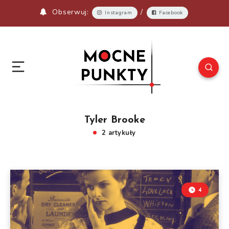
Obserwuj:
/
Instagram
Facebook
Tyler Brooke
2 artykuły
4