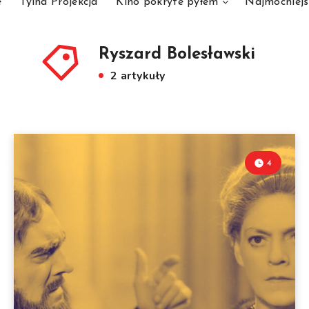
e
Tylna Projekcja
Kino pokryte pyłem
Najmocniejs
Ryszard Bolesławski
2 artykuły
4