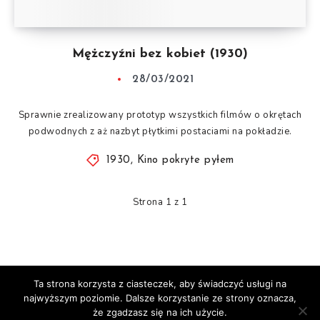
Mężczyźni bez kobiet (1930)
28/03/2021
Sprawnie zrealizowany prototyp wszystkich filmów o okrętach
podwodnych z aż nazbyt płytkimi postaciami na pokładzie.
1930
,
Kino pokryte pyłem
Strona 1 z 1
Ta strona korzysta z ciasteczek, aby świadczyć usługi na
© Mocne Punkty 2020-2025
najwyższym poziomie. Dalsze korzystanie ze strony oznacza,
Facebook
Instagram
że zgadzasz się na ich użycie.