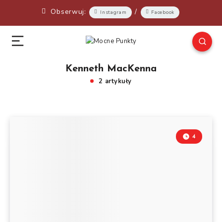
Obserwuj:
/
Instagram
Facebook
Kenneth MacKenna
2 artykuły
4