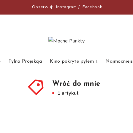
Obserwuj:
Instagram
/
Facebook
e
Tylna Projekcja
Kino pokryte pyłem
Najmocniejs
Wróć do mnie
1 artykuł