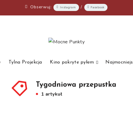
Obserwuj:
/
Instagram
Facebook
e
Tylna Projekcja
Kino pokryte pyłem
Najmocniejs
Tygodniowa przepustka
1 artykuł