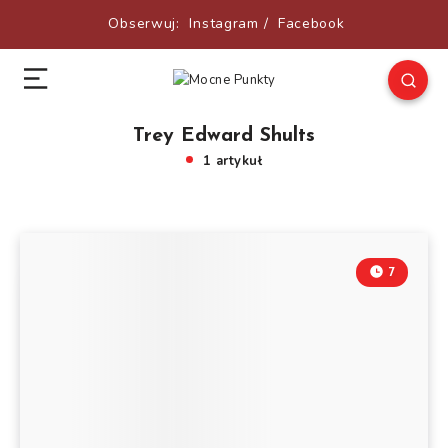
Obserwuj:
Instagram
/
Facebook
Trey Edward Shults
1 artykuł
7