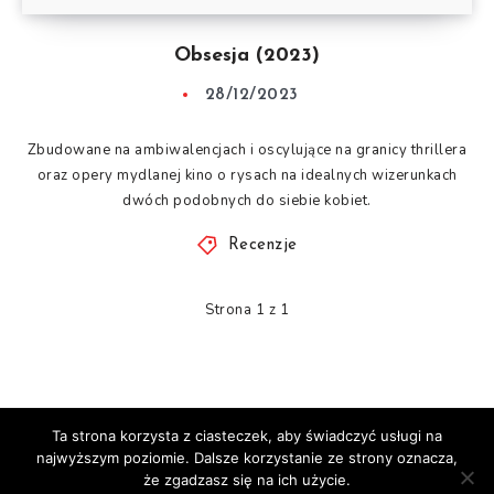
Obsesja (2023)
28/12/2023
Zbudowane na ambiwalencjach i oscylujące na granicy thrillera
oraz opery mydlanej kino o rysach na idealnych wizerunkach
dwóch podobnych do siebie kobiet.
Recenzje
Strona 1 z 1
Ta strona korzysta z ciasteczek, aby świadczyć usługi na
© Mocne Punkty 2020-2025
najwyższym poziomie. Dalsze korzystanie ze strony oznacza,
Facebook
Instagram
że zgadzasz się na ich użycie.