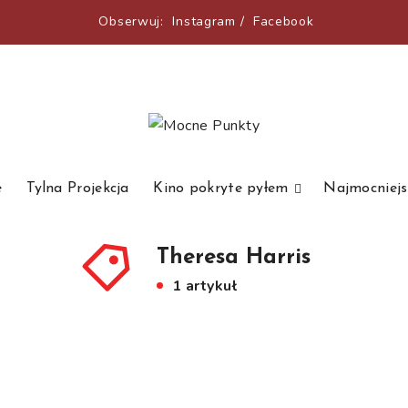
Obserwuj:
Instagram
/
Facebook
e
Tylna Projekcja
Kino pokryte pyłem
Najmocniejs
Theresa Harris
1 artykuł