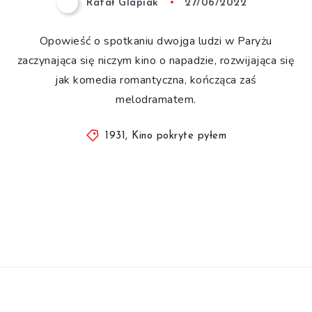
Rafał Glapiak
27/06/2022
Opowieść o spotkaniu dwojga ludzi w Paryżu
zaczynająca się niczym kino o napadzie, rozwijająca się
jak komedia romantyczna, kończąca zaś
melodramatem.
1931
,
Kino pokryte pyłem