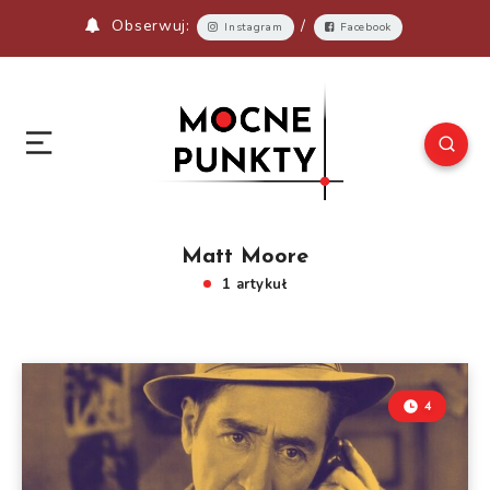
Obserwuj:
/
Instagram
Facebook
Matt Moore
1 artykuł
4