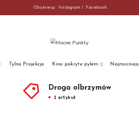
Obserwuj:
Instagram
/
Facebook
e
Tylna Projekcja
Kino pokryte pyłem
Najmocniejs
Droga olbrzymów
1 artykuł