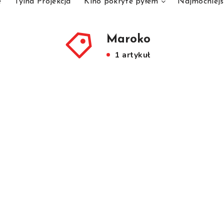
e
Tylna Projekcja
Kino pokryte pyłem
Najmocniejs
Maroko
1 artykuł