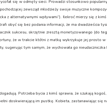
ycofał się w odmęty sieci. Prowadzi stosunkowo popularny
 pochodzącej zewsząd młodzieży swoje muzyczne kompozycj
ocka z alternatywnymi wpływami”). Ilekroć mierzy się z kim
otrafi obyć się bez podania informacji, że ma dwadzieścia ty
nacznik sukcesu, skrzętnie zresztą monetyzowanego (do teg
ortuny, że w trakcie kłótni z matką wykrzykuje jej prosto w 
aty, sugerując tym samym, że wychowała go nieudaczniczka
e dogadują. Potrzeba bycia z kimś sprawia, że szukają kogo
pełni doskwierającą im pustkę. Kobieta, zastanawiając się n