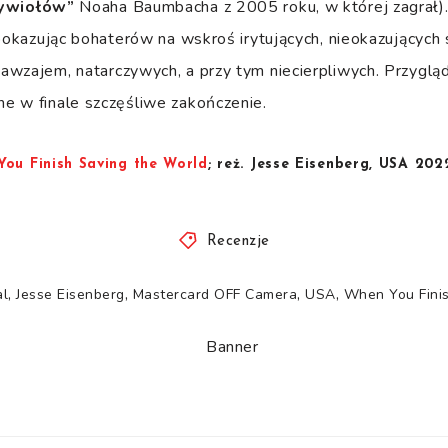
żywiołów”
Noaha Baumbacha z 2005 roku, w której zagrał).
 pokazując bohaterów na wskroś irytujących, nieokazujących 
wzajem, natarczywych, a przy tym niecierpliwych. Przygląda
e w finale szczęśliwe zakończenie.
ou Finish Saving the World
; reż. Jesse Eisenberg, USA 202
Recenzje
,
,
,
,
al
Jesse Eisenberg
Mastercard OFF Camera
USA
When You Finis