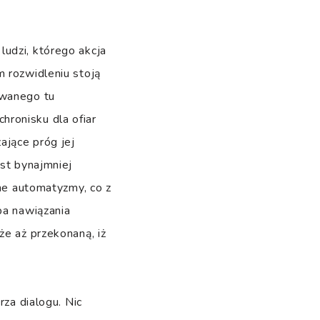
 ludzi, którego akcja
m rozwidleniu stoją
owanego tu
hronisku dla ofiar
ające próg jej
est bynajmniej
wne automatyzmy, co z
ba nawiązania
że aż przekonaną, iż
rza dialogu. Nic