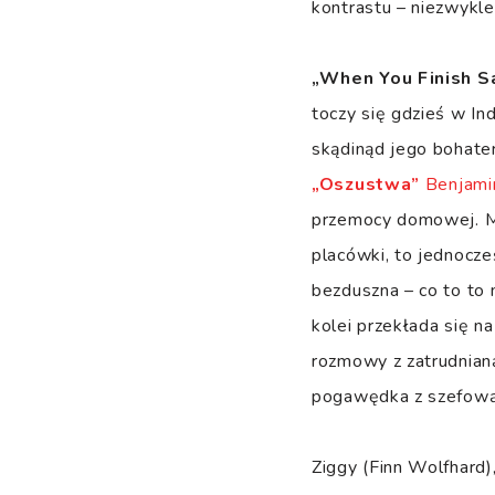
kontrastu – niezwykl
„When You Finish S
toczy się gdzieś w In
skądinąd jego bohate
„Oszustwa”
Benjami
przemocy domowej. Mim
placówki, to jednocze
bezduszna – co to to 
kolei przekłada się n
rozmowy z zatrudnianą
pogawędka z szefową 
Ziggy (Finn Wolfhard),