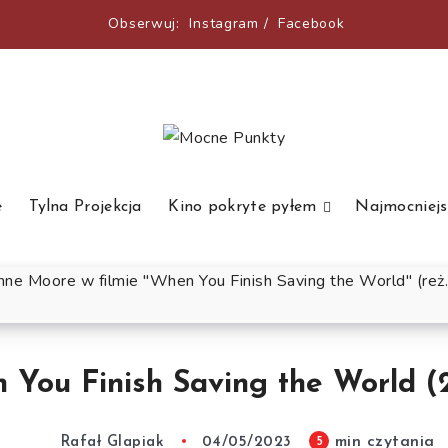
Obserwuj:
Instagram
/
Facebook
e
Tylna Projekcja
Kino pokryte pyłem
Najmocniejs
 You Finish Saving the World (
min czytania
5
Rafał Glapiak
04/05/2023