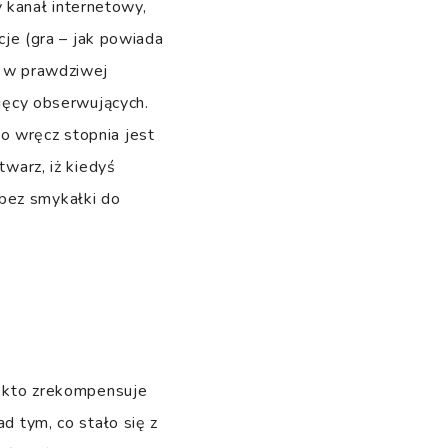
 kanał internetowy,
e (gra – jak powiada
ś w prawdziwej
sięcy obserwujących.
o wręcz stopnia jest
twarz, iż kiedyś
 bez smykałki do
ś, kto zrekompensuje
ad tym, co stało się z