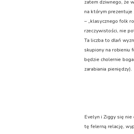
zatem dziwnego, że w
na którym prezentuje
– „klasycznego folk r
rzeczywistości, nie p
Ta liczba to dlań wyz
skupiony na robieniu f
będzie cholernie bog
zarabiania pieniędzy).
Evelyn i Ziggy się ni
tę felerną relację, wy