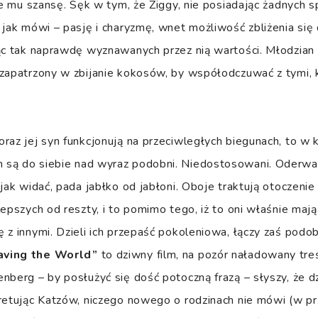
aje mu szansę. Sęk w tym, że Ziggy, nie posiadając żadnych
 jak mówi – pasję i charyzmę, wnet możliwość zbliżenia się
ąc tak naprawdę wyznawanych przez nią wartości. Młodzian
zapatrzony w zbijanie kokosów, by współodczuwać z tymi, k
raz jej syn funkcjonują na przeciwległych biegunach, to w 
są do siebie nad wyraz podobni. Niedostosowani. Oderwani
jak widać, pada jabłko od jabłoni. Oboje traktują otoczenie
lepszych od reszty, i to pomimo tego, iż to oni właśnie ma
 z innymi. Dzieli ich przepaść pokoleniowa, łączy zaś pod
aving the World”
to dziwny film, na pozór naładowany treś
nberg – by posłużyć się dość potoczną frazą – słyszy, że dz
retując Katzów, niczego nowego o rodzinach nie mówi (w p