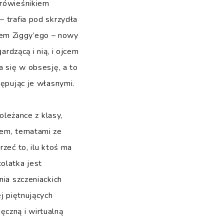
 rówieśnikiem
– trafia pod skrzydła
wem Ziggy’ego – nowy
ardzącą i nią, i ojcem
a się w obsesję, a to
tępując je własnymi.
oleżance z klasy,
mem, tematami ze
zeć to, ilu ktoś ma
olatka jest
nia szczeniackich
j piętnujących
ęczną i wirtualną