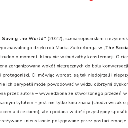
h Saving the World”
(2022), scenariopisarskim i reżysers
ozpoznawalnego dzięki roli Marka Zuckerberga w
„The Soci
 trudno o moment, który nie wzbudzałby konsternacji. O cia
ena zorganizowana wokół niezręcznych do bólu konwersacji,
i protagoniści. Ci, mówiąc wprost, są tak niedojrzali i niep
anie ich perypetii może powodować w widzu olbrzymi dyskom
lona przez autora – wywiedziona ze stworzonego przezeń 
amym tytułem – jest nie tylko kinu znana (chodzi wszak o
zicem a dzieckiem), ale i podana w dość przystępny sposób,
rzeżywane i nieustannie potęgowane przez postaci emocje