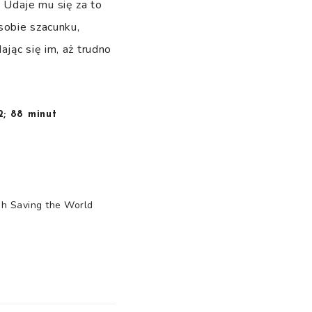
 Udaje mu się za to
sobie szacunku,
jąc się im, aż trudno
2; 88 minut
h Saving the World