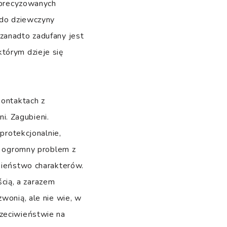
 sprecyzowanych
 do dziewczyny
 zanadto zadufany jest
tórym dzieje się
kontaktach z
. Zagubieni.
 protekcjonalnie,
ją ogromny problem z
obieństwo charakterów.
cią, a zarazem
wonią, ale nie wie, w
rzeciwieństwie na