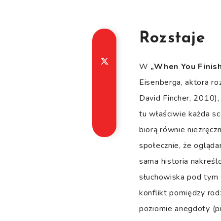
Rozstaje
W
„When You Finis
Eisenberga, aktora r
David Fincher, 2010),
tu właściwie każda sc
biorą równie niezręczn
społecznie, że ogląd
sama historia nakreś
słuchowiska pod tym s
konflikt pomiędzy rod
poziomie anegdoty (p