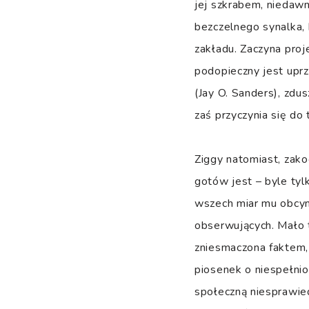
jej szkrabem, niedawn
bezczelnego synalka, 
zakładu. Zaczyna pro
podopieczny jest uprze
(Jay O. Sanders), zdu
zaś przyczynia się do
Ziggy natomiast, zakoc
gotów jest – byle tyl
wszech miar mu obcymi
obserwujących. Mało t
zniesmaczona faktem, 
piosenek o niespełnio
społeczną niesprawied