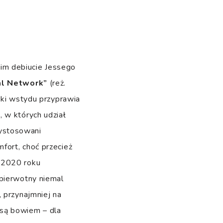
kim debiucie Jessego
al Network”
(reż.
rki wstydu przyprawia
 w których udział
rzystosowani
fort, choć przecież
w 2020 roku
 pierwotny niemal
 przynajmniej na
 są bowiem – dla