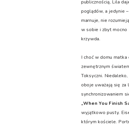
publicznością, Lila d
poglądów, a jedynie –
marnuje, nie rozumiej
w sobie i zbyt mocno 
krzywda.
I choć w domu matka o
zewnętrznym światem 
Toksyczni. Niedaleko, 
oboje uważają się za 
synchronizowaniem się
„When You Finish S
wyjątkowo pusty. Eise
którym kościele. Port