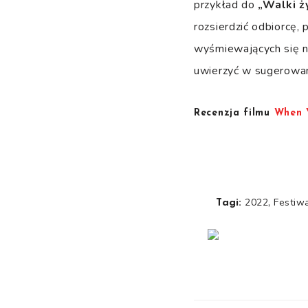
przykład do
„Walki 
rozsierdzić odbiorcę,
wyśmiewających się na
uwierzyć w sugerowan
Recenzja filmu
When Y
,
2022
Festiw
Tagi: