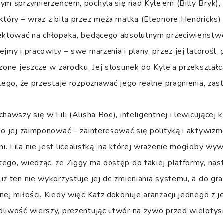
ym sprzymierzeńcem, pochyla się nad Kyle’em (Billy Bryk),
który – wraz z bitą przez męża matką (Eleonore Hendricks) 
jektować na chłopaka, będącego absolutnym przeciwieńst
jmy i pracowity – swe marzenia i plany, przez jej latorośl, g
szone jeszcze w zarodku. Jej stosunek do Kyle’a przekształc
 tego, że przestaje rozpoznawać jego realne pragnienia, zas
hawszy się w Lili (Alisha Boe), inteligentnej i lewicującej k
ko jej zaimponować – zainteresować się polityką i aktywiz
. Lila nie jest licealistką, na której wrażenie mogłoby wywr
ego, wiedząc, że Ziggy ma dostęp do takiej platformy, nast
iż ten nie wykorzystuje jej do zmieniania systemu, a do gra
nej miłości. Kiedy więc Katz dokonuje aranżacji jednego z je
liwość wierszy, prezentując utwór na żywo przed wielotysi