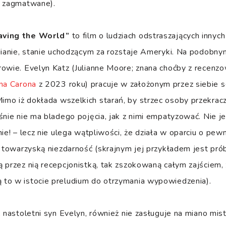
e zagmatwane).
aving the World”
to film o ludziach odstraszających innych
dianie, stanie uchodzącym za rozstaje Ameryki. Na podobny
rowie. Evelyn Katz (Julianne Moore; znana choćby z recenz
na Carona
z 2023 roku) pracuje w założonym przez siebie sc
o iż dokłada wszelkich starań, by strzec osoby przekracz
śnie nie ma bladego pojęcia, jak z nimi empatyzować. Nie j
nie! – lecz nie ulega wątpliwości, że działa w oparciu o pe
a towarzyską niezdarność (skrajnym jej przykładem jest pró
 przez nią recepcjonistką, tak zszokowaną całym zajściem, 
to w istocie preludium do otrzymania wypowiedzenia).
 nastoletni syn Evelyn, również nie zasługuje na miano mist