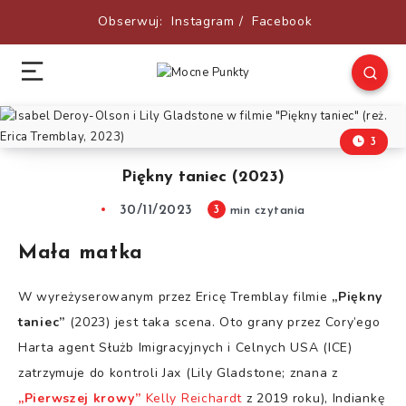
Obserwuj:
Instagram
/
Facebook
3
Piękny taniec (2023)
30/11/2023
3
min czytania
Mała matka
W wyreżyserowanym przez Ericę Tremblay filmie
„Piękny
taniec”
(2023) jest taka scena. Oto grany przez Cory’ego
Harta agent Służb Imigracyjnych i Celnych USA (ICE)
zatrzymuje do kontroli Jax (Lily Gladstone; znana z
„Pierwszej krowy”
Kelly Reichardt
z 2019 roku), Indiankę