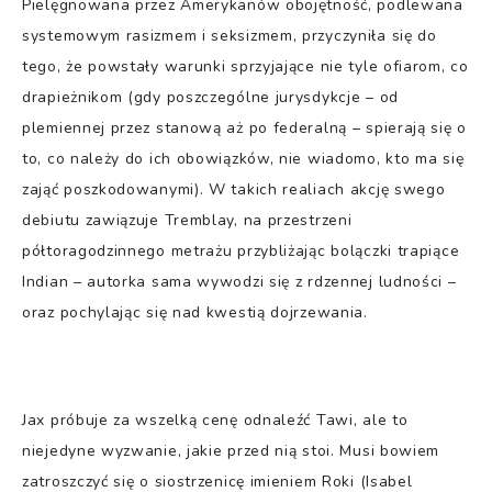
Pielęgnowana przez Amerykanów obojętność, podlewana
systemowym rasizmem i seksizmem, przyczyniła się do
tego, że powstały warunki sprzyjające nie tyle ofiarom, co
drapieżnikom (gdy poszczególne jurysdykcje – od
plemiennej przez stanową aż po federalną – spierają się o
to, co należy do ich obowiązków, nie wiadomo, kto ma się
zająć poszkodowanymi). W takich realiach akcję swego
debiutu zawiązuje Tremblay, na przestrzeni
półtoragodzinnego metrażu przybliżając bolączki trapiące
Indian – autorka sama wywodzi się z rdzennej ludności –
oraz pochylając się nad kwestią dojrzewania.
Jax próbuje za wszelką cenę odnaleźć Tawi, ale to
niejedyne wyzwanie, jakie przed nią stoi. Musi bowiem
zatroszczyć się o siostrzenicę imieniem Roki (Isabel