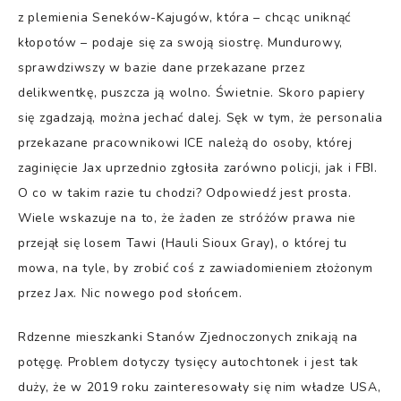
z plemienia Seneków-Kajugów, która – chcąc uniknąć
kłopotów – podaje się za swoją siostrę. Mundurowy,
sprawdziwszy w bazie dane przekazane przez
delikwentkę, puszcza ją wolno. Świetnie. Skoro papiery
się zgadzają, można jechać dalej. Sęk w tym, że personalia
przekazane pracownikowi ICE należą do osoby, której
zaginięcie Jax uprzednio zgłosiła zarówno policji, jak i FBI.
O co w takim razie tu chodzi? Odpowiedź jest prosta.
Wiele wskazuje na to, że żaden ze stróżów prawa nie
przejął się losem Tawi (Hauli Sioux Gray), o której tu
mowa, na tyle, by zrobić coś z zawiadomieniem złożonym
przez Jax. Nic nowego pod słońcem.
Rdzenne mieszkanki Stanów Zjednoczonych znikają na
potęgę. Problem dotyczy tysięcy autochtonek i jest tak
duży, że w 2019 roku zainteresowały się nim władze USA,