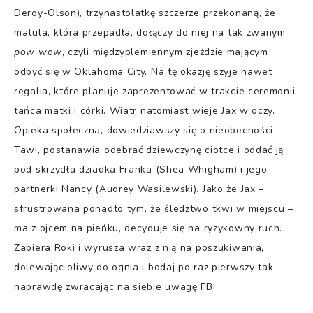
Deroy-Olson), trzynastolatkę szczerze przekonaną, że
matula, która przepadła, dołączy do niej na tak zwanym
pow wow
, czyli międzyplemiennym zjeździe mającym
odbyć się w Oklahoma City. Na tę okazję szyje nawet
regalia, które planuje zaprezentować w trakcie ceremonii
tańca matki i córki. Wiatr natomiast wieje Jax w oczy.
Opieka społeczna, dowiedziawszy się o nieobecności
Tawi, postanawia odebrać dziewczynę ciotce i oddać ją
pod skrzydła dziadka Franka (Shea Whigham) i jego
partnerki Nancy (Audrey Wasilewski). Jako że Jax –
sfrustrowana ponadto tym, że śledztwo tkwi w miejscu –
ma z ojcem na pieńku, decyduje się na ryzykowny ruch.
Zabiera Roki i wyrusza wraz z nią na poszukiwania,
dolewając oliwy do ognia i bodaj po raz pierwszy tak
naprawdę zwracając na siebie uwagę FBI.