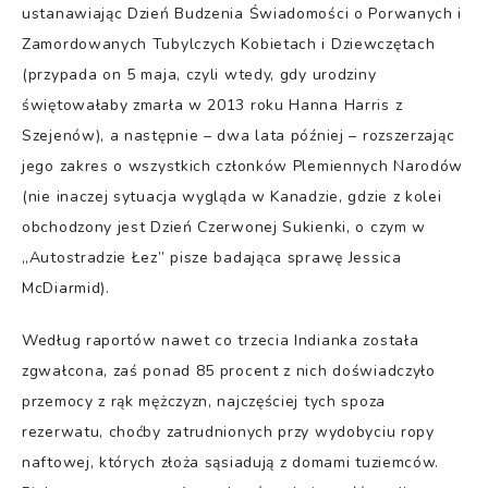
ustanawiając Dzień Budzenia Świadomości o Porwanych i
Zamordowanych Tubylczych Kobietach i Dziewczętach
(przypada on 5 maja, czyli wtedy, gdy urodziny
świętowałaby zmarła w 2013 roku Hanna Harris z
Szejenów), a następnie – dwa lata później – rozszerzając
jego zakres o wszystkich członków Plemiennych Narodów
(nie inaczej sytuacja wygląda w Kanadzie, gdzie z kolei
obchodzony jest Dzień Czerwonej Sukienki, o czym w
„Autostradzie Łez” pisze badająca sprawę Jessica
McDiarmid).
Według raportów nawet co trzecia Indianka została
zgwałcona, zaś ponad 85 procent z nich doświadczyło
przemocy z rąk mężczyzn, najczęściej tych spoza
rezerwatu, choćby zatrudnionych przy wydobyciu ropy
naftowej, których złoża sąsiadują z domami tuziemców.