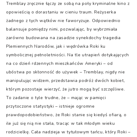
Tremblay zręcznie łączy ze sobą na poły kryminalne kino z
opowieścią o dorastaniu w cieniu traum. Reżyserka
żadnego z tych wątków nie faworyzuje. Odpowiednio
balansuje pomiędzy nimi, pozwalając, by wybrzmiała
zarówno budowana na zasadzie synekdochy tragedia
Plemiennych Narodów, jak i wędrówka Roki ku
symbolicznej pełnoletniości. Na tle utrapień dotykających
na co dzień rdzennych mieszkańców Ameryki – od
ubóstwa po skłonność do używek – Tremblay, nigdy nie
manipulując widzem, przedstawia podróż dwóch kobiet,
którym pozostaje wierzyć, że jutro mogą być szczęśliwe.
To zadanie o tyle trudne, że – mając w pamięci
przytoczone statystyki – istnieje ogromne
prawdopodobieństwo, że Roki stanie się kiedyś ofiarą, o
ile już się nią nie stała, tracąc w tak młodym wieku
rodzicielkę. Cała nadzieja w tytułowym tańcu, który Roki –