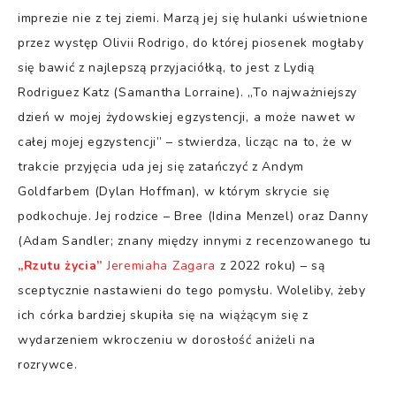
imprezie nie z tej ziemi. Marzą jej się hulanki uświetnione
przez występ Olivii Rodrigo, do której piosenek mogłaby
się bawić z najlepszą przyjaciółką, to jest z Lydią
Rodriguez Katz (Samantha Lorraine). „To najważniejszy
dzień w mojej żydowskiej egzystencji, a może nawet w
całej mojej egzystencji” – stwierdza, licząc na to, że w
trakcie przyjęcia uda jej się zatańczyć z Andym
Goldfarbem (Dylan Hoffman), w którym skrycie się
podkochuje. Jej rodzice – Bree (Idina Menzel) oraz Danny
(Adam Sandler; znany między innymi z recenzowanego tu
„Rzutu życia”
Jeremiaha Zagara
z 2022 roku) – są
sceptycznie nastawieni do tego pomysłu. Woleliby, żeby
ich córka bardziej skupiła się na wiążącym się z
wydarzeniem wkroczeniu w dorosłość aniżeli na
rozrywce.