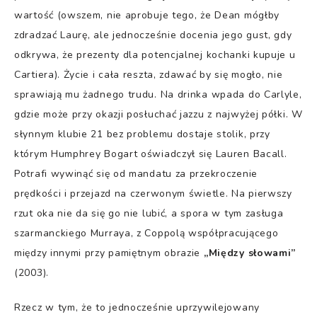
wartość (owszem, nie aprobuje tego, że Dean mógłby
zdradzać Laurę, ale jednocześnie docenia jego gust, gdy
odkrywa, że prezenty dla potencjalnej kochanki kupuje u
Cartiera). Życie i cała reszta, zdawać by się mogło, nie
sprawiają mu żadnego trudu. Na drinka wpada do Carlyle,
gdzie może przy okazji posłuchać jazzu z najwyżej półki. W
słynnym klubie 21 bez problemu dostaje stolik, przy
którym Humphrey Bogart oświadczył się Lauren Bacall.
Potrafi wywinąć się od mandatu za przekroczenie
prędkości i przejazd na czerwonym świetle. Na pierwszy
rzut oka nie da się go nie lubić, a spora w tym zasługa
szarmanckiego Murraya, z Coppolą współpracującego
między innymi przy pamiętnym obrazie
„Między słowami”
(2003).
Rzecz w tym, że to jednocześnie uprzywilejowany