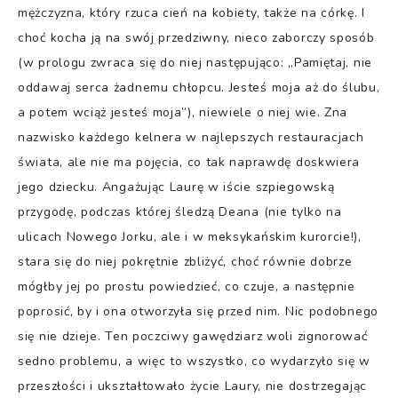
mężczyzna, który rzuca cień na kobiety, także na córkę. I
choć kocha ją na swój przedziwny, nieco zaborczy sposób
(w prologu zwraca się do niej następująco: „Pamiętaj, nie
oddawaj serca żadnemu chłopcu. Jesteś moja aż do ślubu,
a potem wciąż jesteś moja”), niewiele o niej wie. Zna
nazwisko każdego kelnera w najlepszych restauracjach
świata, ale nie ma pojęcia, co tak naprawdę doskwiera
jego dziecku. Angażując Laurę w iście szpiegowską
przygodę, podczas której śledzą Deana (nie tylko na
ulicach Nowego Jorku, ale i w meksykańskim kurorcie!),
stara się do niej pokrętnie zbliżyć, choć równie dobrze
mógłby jej po prostu powiedzieć, co czuje, a następnie
poprosić, by i ona otworzyła się przed nim. Nic podobnego
się nie dzieje. Ten poczciwy gawędziarz woli zignorować
sedno problemu, a więc to wszystko, co wydarzyło się w
przeszłości i ukształtowało życie Laury, nie dostrzegając