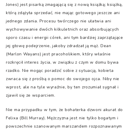
Jones) jest pisarką zmagającą się z nową książką; książką,
którą zdążyła sprzedać, nie mając gotowego jeszcze ani
jednego zdania. Procesu twórczego nie ułatwia ani
wychowywanie dwóch kilkuletnich oraz absorbujących
sporo czasu i energii córek, ani tym bardziej zaprzątające
jej głowę podejrzenie, jakoby zdradzał ją mąż. Dean
(Marlon Wayans) jest pracoholikiem, który właśnie
rozkręcił interes życia, w związku z czym w domu bywa
rzadko. Nie mogąc poradzić sobie z sytuacją, kobieta
zwraca się z prośbą o pomoc do swojego ojca. Niby nie
wprost, ale na tyle wyraźnie, by ten zrozumiał sygnał i
zjawił się ze wsparciem.
Nie ma przypadku w tym, że bohaterka dzwoni akurat do
Felixa (Bill Murray). Mężczyzna jest nie tylko bogatym i
powszechnie szanowanym marszandem rozpoznawanym