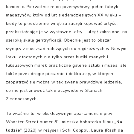
kamienic. Pierwotnie rejon przemysłowy, pełen fabryk i
magazynów, który od lat siedemdziesiątych XX wieku –
kiedy to przestronne wnętrza zaczęli kupować artyści,
przekształcając je w wystawne lofty – uległ zakrojonej na
szeroką skalę gentryfikacji. Obecnie jest to obszar
słynący z mieszkań należących do najdroższych w Nowym
Jorku, otoczonych nie tylko przez butiki znanych i
luksusowych marek oraz liczne galerie sztuki i muzea, ale
także przez drogie piekarnie i delikatesy, w których
zaopatrzyć się można w tak zwane prawdziwe jedzenie,
co nie jest znowuż takie oczywiste w Stanach
Zjednoczonych.
To właśnie tu, w ekskluzywnym apartamencie przy
Wooster Street numer 81, mieszka bohaterka filmu
„Na
lodzie”
(2020) w reżyserii Sofii Coppoli. Laura (Rashida