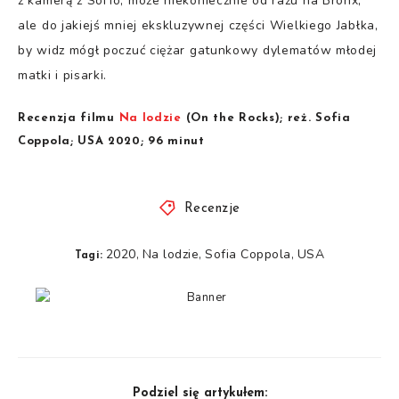
z kamerą z SoHo, może niekoniecznie od razu na Bronx,
ale do jakiejś mniej ekskluzywnej części Wielkiego Jabłka,
by widz mógł poczuć ciężar gatunkowy dylematów młodej
matki i pisarki.
Recenzja filmu
Na lodzie
(On the Rocks); reż. Sofia
Coppola; USA 2020; 96 minut
Recenzje
2020
Na lodzie
Sofia Coppola
USA
,
,
,
Tagi:
Podziel się artykułem: