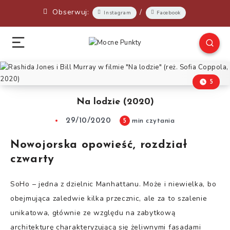
Obserwuj:
/
Instagram
Facebook
5
Na lodzie (2020)
29/10/2020
5
min czytania
Nowojorska opowieść, rozdział
czwarty
SoHo – jedna z dzielnic Manhattanu. Może i niewielka, bo
obejmująca zaledwie kilka przecznic, ale za to szalenie
unikatowa, głównie ze względu na zabytkową
architekturę charakteryzującą się żeliwnymi fasadami