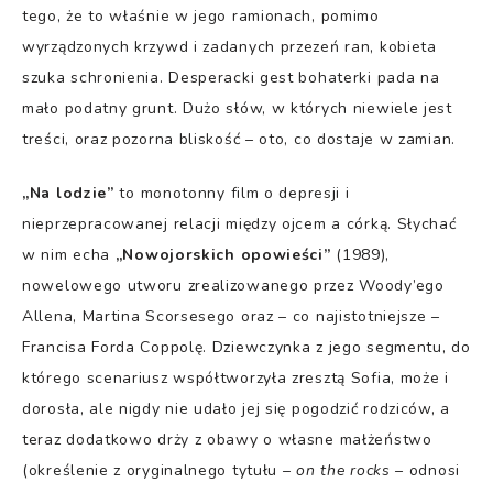
tego, że to właśnie w jego ramionach, pomimo
wyrządzonych krzywd i zadanych przezeń ran, kobieta
szuka schronienia. Desperacki gest bohaterki pada na
mało podatny grunt. Dużo słów, w których niewiele jest
treści, oraz pozorna bliskość – oto, co dostaje w zamian.
„Na lodzie”
to monotonny film o depresji i
nieprzepracowanej relacji między ojcem a córką. Słychać
w nim echa
„Nowojorskich opowieści”
(1989),
nowelowego utworu zrealizowanego przez Woody’ego
Allena, Martina Scorsesego oraz – co najistotniejsze –
Francisa Forda Coppolę. Dziewczynka z jego segmentu, do
którego scenariusz współtworzyła zresztą Sofia, może i
dorosła, ale nigdy nie udało jej się pogodzić rodziców, a
teraz dodatkowo drży z obawy o własne małżeństwo
(określenie z oryginalnego tytułu –
on the rocks
– odnosi