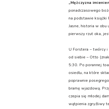
„Mężczyzna imienie
ponadczasowego bożo
na podstawie książki
Jasne, historia w obu
pierwszy rzut oka, jes
U Forstera – twórcy i
od siebie – Otto (zna
5:30. Po porannej toa
osiedlu, na które skł
poprawnie posegregow
bramę wjazdową. Przy 
czepia się młodej dam
wątpienia zgryźliwy t