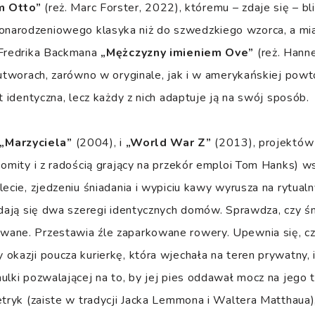
m Otto”
(reż. Marc Forster, 2022), któremu – zdaje się – bl
narodzeniowego klasyka niż do szwedzkiego wzorca, a mi
 Fredrika Backmana
„Mężczyzny imieniem Ove”
(reż. Hann
 utworach, zarówno w oryginale, jak i w amerykańskiej powt
t identyczna, lecz każdy z nich adaptuje ją na swój sposób.
„Marzyciela”
(2004), i
„World War Z”
(2013), projektów 
komity i z radością grający na przekór emploi Tom Hanks) w
lecie, zjedzeniu śniadania i wypiciu kawy wyrusza na rytua
adają się dwa szeregi identycznych domów. Sprawdza, czy śm
ane. Przestawia źle zaparkowane rowery. Upewnia się, c
okazji poucza kurierkę, która wjechała na teren prywatny, i
ulki pozwalającej na to, by jej pies oddawał mocz na jego 
etryk (zaiste w tradycji Jacka Lemmona i Waltera Matthaua)