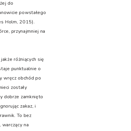
iżej do
anowicie powstałego
es Holm, 2015).
órce, przynajmniej na
jakże różniących się
staje punktualnie o
lny wręcz obchód po
ieci zostały
zy dobrze zamknięto
gnorując zakaz, i
trawnik. To bez
, warczący na