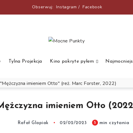
Obserwuj:
Instagram
/
Facebook
e
Tylna Projekcja
Kino pokryte pyłem
Najmocniejs
Mężczyzna imieniem Otto (2022
min czytania
5
Rafał Glapiak
02/02/2023