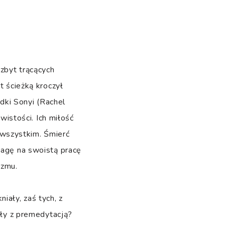
zbyt trącących
t ścieżką kroczył
ndki Sonyi (Rachel
ywistości. Ich miłość
wszystkim. Śmierć
wagę na swoistą pracę
izmu.
iały, zaś tych, z
iły z premedytacją?