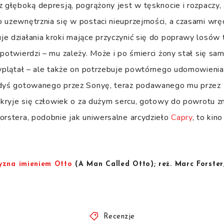
z głęboką depresją, pogrążony jest w tęsknocie i rozpaczy, 
 uzewnętrznia się w postaci nieuprzejmości, a czasami wr
e działania kroki mające przyczynić się do poprawy losów t
 potwierdzi – mu zależy. Może i po śmierci żony stał się sa
zyplątał – ale także on potrzebuje powtórnego udomowienia,
gdyś gotowanego przez Sonyę, teraz podawanego mu przez 
a kryje się człowiek o za dużym sercu, gotowy do powrotu z
orstera, podobnie jak uniwersalne arcydzieło
Capry
, to kin
.
yzna imieniem Otto
(A Man Called Otto); reż. Marc Forster
Recenzje