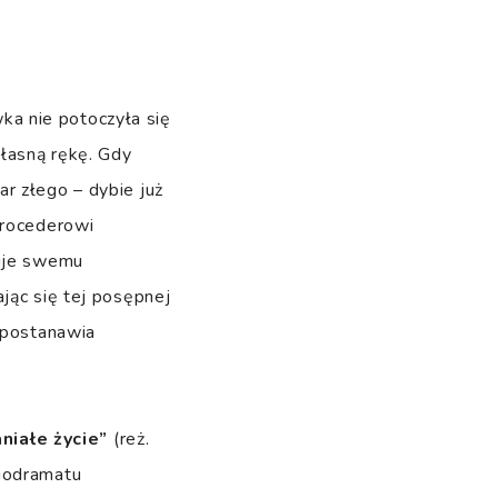
a nie potoczyła się
własną rękę. Gdy
r złego – dybie już
Procederowi
zuje swemu
jąc się tej posępnej
i postanawia
niałe życie”
(reż.
diodramatu