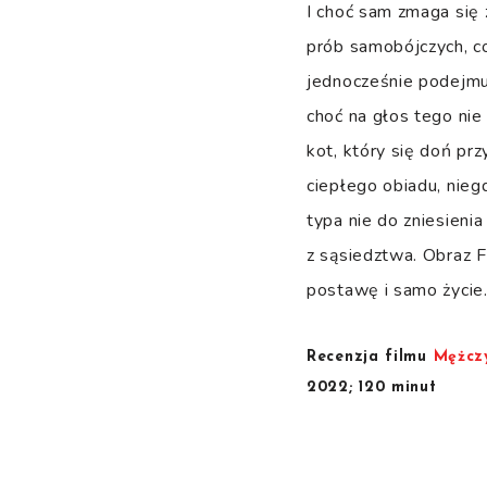
I choć sam zmaga się 
prób samobójczych, co
jednocześnie podejmuj
choć na głos tego nie
kot, który się doń pr
ciepłego obiadu, nie
typa nie do zniesieni
z sąsiedztwa. Obraz F
postawę i samo życie
Recenzja filmu
Mężcz
2022; 120 minut