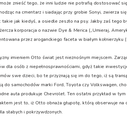
 może znieść tego, że inni ludzie nie potrafią dostosować s
dząc na cmentarz i siadając przy grobie Sonyi, zwierza si
t takie jak kiedyś, a osiedle zeszło na psy. Jakby zaś tego 
ożercza korporacja o nazwie Dye & Merica („Umieraj, Ameryk
ntowana przez aroganckiego faceta w białym kołnierzyku (M
zny imieniem Otto świat jest nieznośnym miejscem. Zarzą
w dla osób z niepełnosprawnościami, gdyż takie inwestycje
mów swe dzieci, bo te przyznają się im do tego, iż są trans
ją do samochodów marki Ford, Toyota czy Volkswagen, cho
odne auta produkuje Chevrolet. Ten ostatni przykład w tym
faktem jest to, iż Otto obnaża głupotę, którą obserwuje na 
la słabych i pokrzywdzonych.