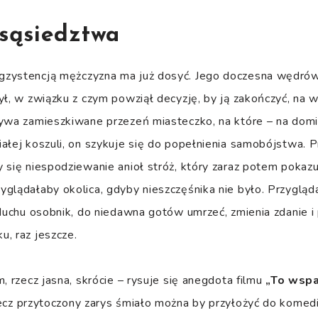
 sąsiedztwa
zystencją mężczyzna ma już dosyć. Jego doczesna wędrówk
ył, w związku z czym powziął decyzję, by ją zakończyć, na 
ywa zamieszkiwane przezeń miasteczko, na które – na domia
ałej koszuli, on szykuje się do popełnienia samobójstwa. 
y się niespodziewanie anioł stróż, który zaraz potem poka
glądałaby okolica, gdyby nieszczęśnika nie było. Przygląda
 duchu osobnik, do niedawna gotów umrzeć, zmienia zdanie 
, raz jeszcze.
, rzecz jasna, skrócie – rysuje się anegdota filmu
„To wspa
lecz przytoczony zarys śmiało można by przyłożyć do kome