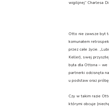
wigilijnej” Charlesa D
Otto nie zawsze był t
komunałem retrospekcj
przez całe życie. „Lub
Keller), swej przyszłe
była dla Ottona – we
partnerki odcisnęła n
u podstaw oraz próbę
Czy w takim razie Ott
którymi obcuje (niech