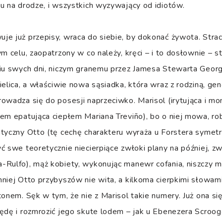
u na drodze, i wszystkich wyzywający od idiotów.
e już przepisy, wraca do siebie, by dokonać żywota. Strac
ym celu, zaopatrzony w co należy, kręci – i to dosłownie – 
niu swych dni, niczym granemu przez Jamesa Stewarta Georg
ielica, a właściwie nowa sąsiadka, która wraz z rodziną, ge
owadza się do posesji naprzeciwko. Marisol (irytująca i m
em epatująca ciepłem Mariana Treviño), bo o niej mowa, rob
ntyczny Otto (tę cechę charakteru wyraża u Forstera symet
ć swe teoretycznie niecierpiące zwłoki plany na później, zwł
Rulfo), mąż kobiety, wykonując manewr cofania, niszczy mu
niej Otto przybyszów nie wita, a kilkoma cierpkimi słowa
tonem. Sęk w tym, że nie z Marisol takie numery. Już ona si
ędę i rozmrozić jego skute lodem – jak u Ebenezera Scroog