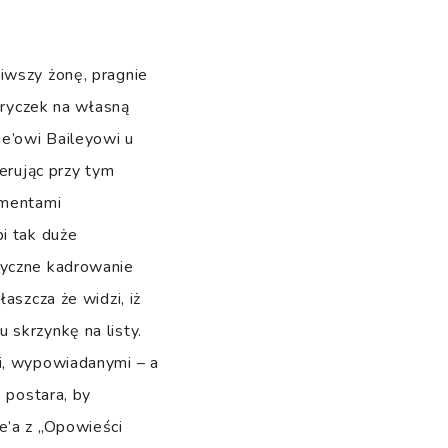
iwszy żonę, pragnie
stryczek na własną
e’owi Baileyowi u
nerując przy tym
omentami
i tak duże
ryczne kadrowanie
aszcza że widzi, iż
 skrzynkę na listy.
mi, wypowiadanymi – a
ę postara, by
e’a z „Opowieści