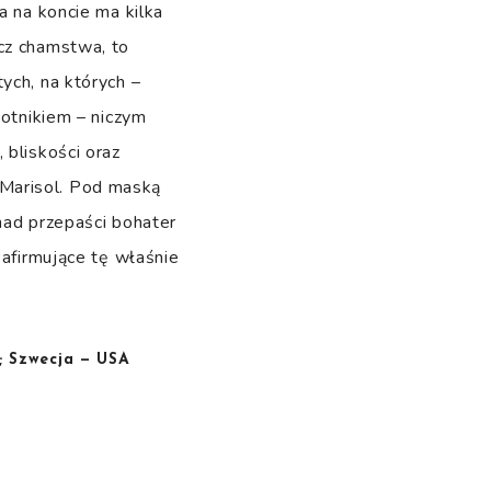
a na koncie ma kilka
ęcz chamstwa, to
ych, na których –
motnikiem – niczym
 bliskości oraz
Marisol. Pod maską
nad przepaści bohater
o afirmujące tę właśnie
; Szwecja — USA