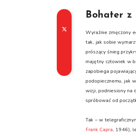
Bohater z
Wyraźnie zmęczony eg
tak, jak sobie wymarz
prószący śnieg przykr
majętny człowiek w bi
zapobiega pojawiając
podopiecznemu, jak wy
wizji, podniesiony na
spróbować od początku
Tak – w telegraficznym
Frank Capra
, 1946), 