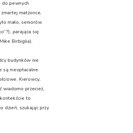
ię do pewnych
ę zmarłej małżonce,
było mało, seniorów
o”?), parająca się
ike Birbiglia).
dcy budynków nie
 są nieopłacalne.
płciowe. Kierowcy,
ć wiadomo przecież,
 kontekście to
co dzień, szukając przy