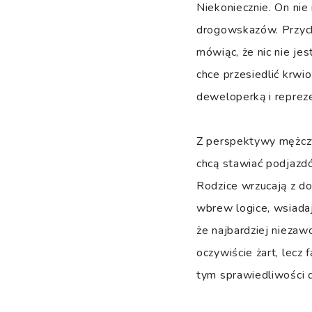
Niekoniecznie. On nie
drogowskazów. Przycho
mówiąc, że nic nie jes
chce przesiedlić krwi
deweloperką i repreze
Z perspektywy mężczy
chcą stawiać podjazdó
Rodzice wrzucają z do
wbrew logice, wsiada
że najbardziej niezaw
oczywiście żart, lecz 
tym sprawiedliwości d