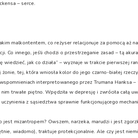
ickensa – serce.
akim malkontentem, co reżyser relacjonuje za pomocą aż na
i. Co innego, jeśli chodzi o przestrzeganie zasad – tą akura
ię wiedzieć, jak co działa” – wyznaje w trakcie pierwszej ra
j żonie, tej, która wniosła kolor do jego czarno-białej rzecz
 wspomnieniach interpretowanego przez Trumana Hanksa – 
a nim trwałe piętno. Wpędziła w depresję i zwróciła całą u
 uczynienia z sąsiedztwa sprawnie funkcjonującego mechan
o jest mizantropem? Owszem, narzeka, marudzi i jest zgorzkn
ętnie, wiadomo), traktuje protekcjonalnie. Ale czy jest niem