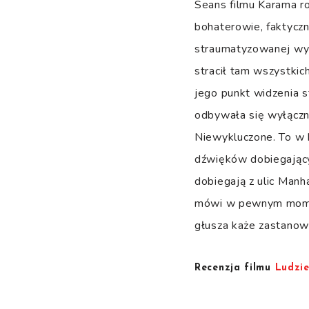
Seans filmu Karama ro
bohaterowie, faktyczn
straumatyzowanej wyob
stracił tam wszystki
jego punkt widzenia s
odbywała się wyłączni
Niewykluczone. To w 
dźwięków dobiegającyc
dobiegają z ulic Man
mówi w pewnym momenc
głusza każe zastanowi
Recenzja filmu
Ludzi