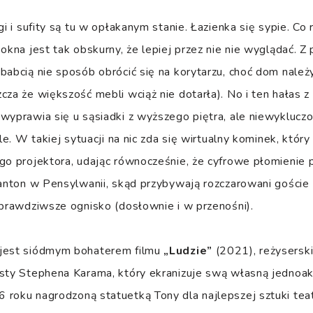
gi i sufity są tu w opłakanym stanie. Łazienka się sypie. Co
okna jest tak obskurny, że lepiej przez nie nie wyglądać. Z
babcią nie sposób obrócić się na korytarzu, choć dom należ
cza że większość mebli wciąż nie dotarła). No i ten hałas z
wyprawia się u sąsiadki z wyższego piętra, ale niewyklucz
gle. W takiej sytuacji na nic zda się wirtualny kominek, któr
go projektora, udając równocześnie, że cyfrowe płomienie 
ranton w Pensylwanii, skąd przybywają rozczarowani goście 
jprawdziwsze ognisko (dosłownie i w przenośni).
 jest siódmym bohaterem filmu
„Ludzie”
(2021), reżysersk
ysty Stephena Karama, który ekranizuje swą własną jedno
roku nagrodzoną statuetką Tony dla najlepszej sztuki teat