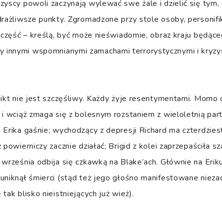
zyscy powoli zaczynają wylewać swe żale i dzielić się tym, 
drażliwsze punkty. Zgromadzone przy stole osoby, personif
j część – kreślą, być może nieświadomie, obraz kraju będąc
 innymi wspomnianymi zamachami terrorystycznymi i kryz
nikt nie jest szczęśliwy. Każdy żyje resentymentami. Momo 
 i wciąż zmaga się z bolesnym rozstaniem z wieloletnią part
 Erika gaśnie; wychodzący z depresji Richard ma czterdziest
 powierniczy zacznie działać; Brigid z kolei zaprzepaściła 
 września odbija się czkawką na Blake’ach. Głównie na Eriku
uniknął śmierci (stąd też jego głośno manifestowane nieza
tak blisko nieistniejących już wież).