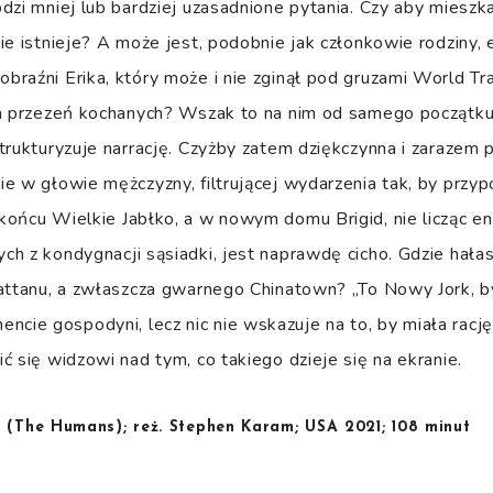
dzi mniej lub bardziej uzasadnione pytania. Czy aby mieszk
ie istnieje? A może jest, podobnie jak członkowie rodziny,
raźni Erika, który może i nie zginął pod gruzami World Tr
ch przezeń kochanych? Wszak to na nim od samego początku 
trukturyzuje narrację. Czyżby zatem dziękczynna i zarazem p
e w głowie mężczyzny, filtrującej wydarzenia tak, by przyp
końcu Wielkie Jabłko, a w nowym domu Brigid, nie licząc e
h z kondygnacji sąsiadki, jest naprawdę cicho. Gdzie hałas
hattanu, a zwłaszcza gwarnego Chinatown? „To Nowy Jork, b
ie gospodyni, lecz nic nie wskazuje na to, by miała rację
ć się widzowi nad tym, co takiego dzieje się na ekranie.
e
(The Humans); reż. Stephen Karam; USA 2021; 108 minut