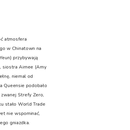
oć atmosfera
ego w Chinatown na
n Yeun) przybywają
s), siostra Aimee (Amy
ełnę, niemal od
 na Queensie podobało
k zwanej Strefy Zero,
ku stało World Trade
wet nie wspominać,
łego gniazdka.