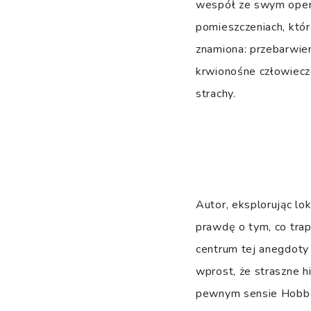
wespół ze swym opera
pomieszczeniach, któr
znamiona: przebarwien
krwionośne człowiecze
strachy.
Autor, eksplorując lo
prawdę o tym, co trap
centrum tej anegdoty 
wprost, że straszne h
pewnym sensie Hobbe