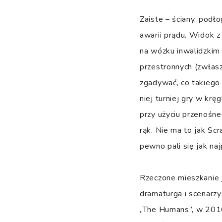
Zaiste – ściany, podło
awarii prądu. Widok z 
na wózku inwalidzkim 
przestronnych (zwłasz
zgadywać, co takiego 
niej turniej gry w krę
przy użyciu przenośne
rąk. Nie ma to jak Sc
pewno pali się jak na
Rzeczone mieszkanie
dramaturga i scenarz
„The Humans”, w 2016 