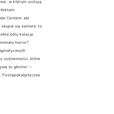
anie, w którym ucztują
 efektem
ade Centem, ale
skupia się kamera; to
ełna bólu kolacja
ominały horror?
nigmatycznych
y codzienności, które
ywa tu głośno” –
. Postapokaliptyczna