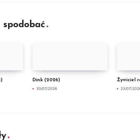
ę spodobać
6)
Dink (2026)
Żywiciel 
30/07/2026
23/07/202
ły