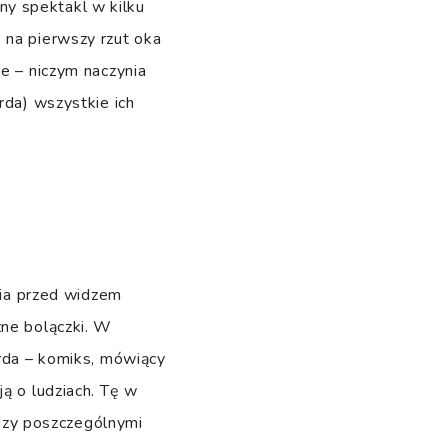
y spektakl w kilku
 na pierwszy rzut oka
ze – niczym naczynia
rda) wszystkie ich
ania przed widzem
zne bolączki. W
arda – komiks, mówiący
ą o ludziach. Tę w
dzy poszczególnymi