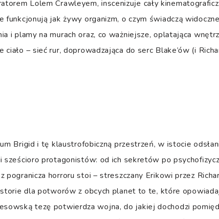
torem Lolem Crawleyem, inscenizuje cały kinematograficzn
e funkcjonują jak żywy organizm, o czym świadczą widoczne
ia i plamy na murach oraz, co ważniejsze, oplatająca wnętr
 ciało – sieć rur, doprowadzająca do serc Blake’ów (i Richa
kum Brigid i tę klaustrofobiczną przestrzeń, w istocie odsł
i sześcioro protagonistów: od ich sekretów po psychofizyc
z pogranicza horroru stoi – streszczany Erikowi przez Rich
istorie dla potworów z obcych planet to te, które opowiadaj
sowską tezę potwierdza wojna, do jakiej dochodzi pomię