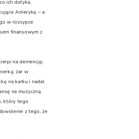
co ich dotyka,
ikujące Amerykę – a
ego w rozsypce
ysem finansowym z
cierpi na demencję;
nerką; żar w
kę na karku i nadal
szansę na muzyczną
, który tego
dowolenie z tego, że