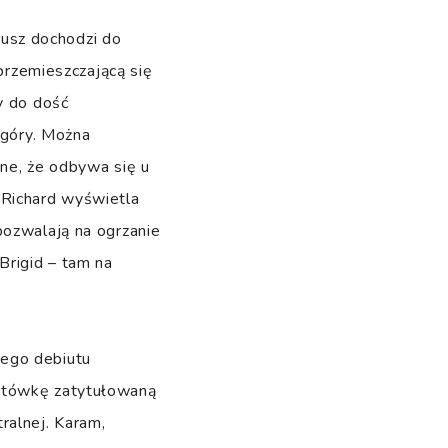
 rusz dochodzi do
 przemieszczającą się
y do dość
 góry. Można
one, że odbywa się u
y Richard wyświetla
pozwalają na ogrzanie
Brigid – tam na
iego debiutu
aktówkę zatytułowaną
ralnej. Karam,