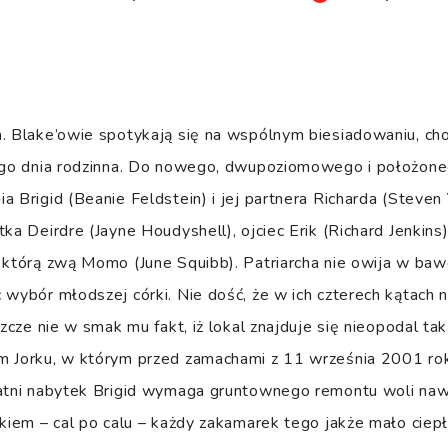
a. Blake’owie spotykają się na wspólnym biesiadowaniu, ch
tego dnia rodzinna. Do nowego, dwupoziomowego i położon
a Brigid (Beanie Feldstein) i jej partnera Richarda (Steve
tka Deirdre (Jayne Houdyshell), ojciec Erik (Richard Jenkin
 którą zwą Momo (June Squibb). Patriarcha nie owija w baw
 wybór młodszej córki. Nie dość, że w ich czterech kątach
szcze nie w smak mu fakt, iż lokal znajduje się nieopodal ta
m Jorku, w którym przed zamachami z 11 września 2001 ro
tatni nabytek Brigid wymaga gruntownego remontu woli na
okiem – cal po calu – każdy zakamarek tego jakże mało ciep