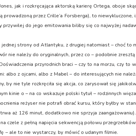
ones, jak i rozkręcająca aktorską karierę Ortega, oboje sk
 prowadzoną przez Crille’a Forsberga), to niewykluczone, i
y przywilej do jego emitowania biliby się co najwyżej nadaw
 jednej strony od Atlantyku, z drugiej natomiast – choć to 
wór nie należy do oryginalnych, przez co – podobnie zreszt
 Doświadczenia przyrodnich braci – czy to na morzu, czy to w
: albo z ojcami, albo z Mabel – do interesujących nie należ
y, by nie tyle rozkręciła się akcja, co zarysował się jakikol
nym kinie o – na co wskazuje polski tytuł – rodzinnych wię
nienia reżyser nie potrafi obrać kursu, który byłby w sta
ć trwa aż 126 minut, dodatkowo nie sprzyja zaangażowaniu)
na czele z pełną napięcia sekwencją połowu przegrzebków,
fę – ale to nie wystarczy, by mówić o udanym filmie.