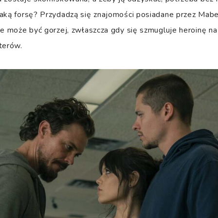
taką forsę? Przydadzą się znajomości posiadane przez Mab
ze może być gorzej, zwłaszcza gdy się szmugluje heroinę na
terów.