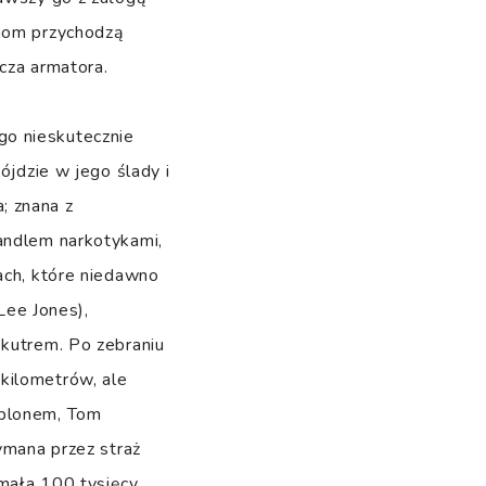
znom przychodzą
cza armatora.
go nieskutecznie
ójdzie w jego ślady i
; znana z
handlem narkotykami,
ach, które niedawno
ee Jones),
 kutrem. Po zebraniu
kilometrów, ale
 plonem, Tom
ymana przez straż
 mała 100 tysięcy