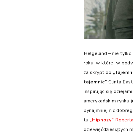
Helgeland – nie tylko
roku, w której w podw
za skrypt do
„Tajemn
tajemnic”
Clinta Eas
inspirując się dziejam
amerykańskim rynku ju
bynajmniej nic dobreg
tu
„Hipnozy”
Roberta
dziewięćdziesiątych m