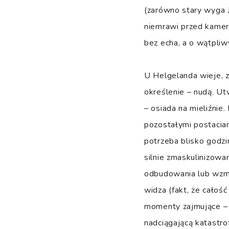
(zarówno stary wyga J
niemrawi przed kamerą
bez echa, a o wątpliw
U Helgelanda wieje, z
określenie – nudą. Ut
– osiada na mieliźnie.
pozostałymi postaciami
potrzeba blisko godzin
silnie zmaskulinizowa
odbudowania lub wzmoc
widza (fakt, że całoś
momenty zajmujące – 
nadciągającą katastro