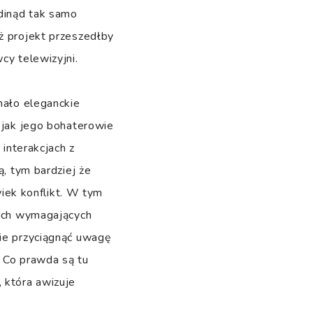
ądinąd tak samo
ż projekt przeszedłby
cy telewizyjni.
mało eleganckie
ą jak jego bohaterowie
 interakcjach z
ą, tym bardziej że
wiek konflikt. W tym
zach wymagających
nie przyciągnąć uwagę
. Co prawda są tu
 która awizuje