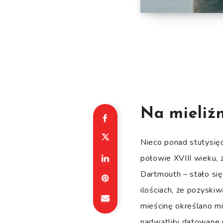
Na mieliź
Nieco ponad stutysię
połowie XVIII wieku, 
Dartmouth – stało się
ilościach, że pozyski
mieścinę określano m
nadwątliły datowane n