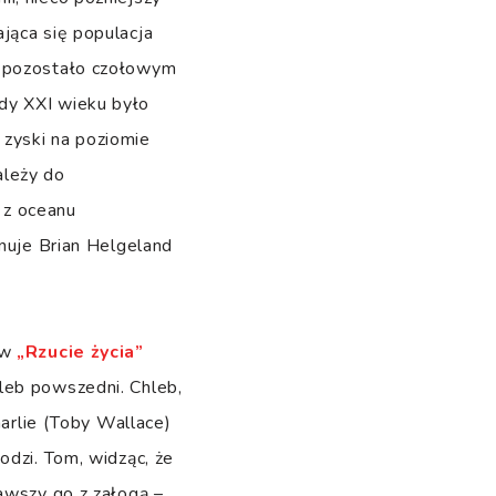
jąca się populacja
d pozostało czołowym
dy XXI wieku było
 zyski na poziomie
ależy do
 z oceanu
onuje Brian Helgeland
 w
„Rzucie życia”
leb powszedni. Chleb,
harlie (Toby Wallace)
odzi. Tom, widząc, że
awszy go z załogą –