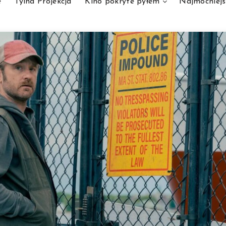
e
Tylna Projekcja
Kino pokryte pyłem
Najmocniejs