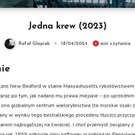
Jedna krew (2023)
min czytania
4
Rafał Glapiak
18/04/2024
nie
czne New Bedford w stanie Massachusetts rybołówstwem s
zaraz po tym, jak nadano mu prawa miejskie – po uprzednim
 ono globalnym centrum wielorybnictwa (te morskie ssaki z
wany w wyniku tego bestialskiego procederu tłuszcz przyczyni
ianem najbogatszej na świecie). I choć przemysł związany 
a rok 1859 odkrycie ropy naftowej w pobliskiej Pensylwani