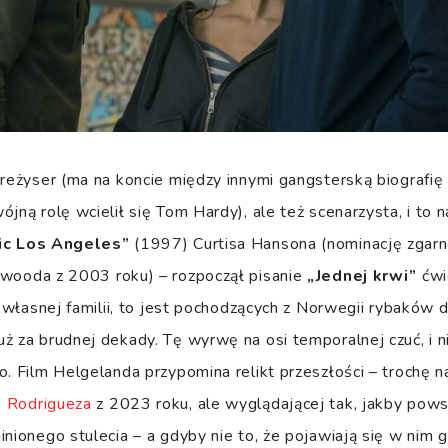
 reżyser (ma na koncie między innymi gangsterską biografi
ójną rolę wcielił się Tom Hardy), ale też scenarzysta, i t
ic Los Angeles”
(1997) Curtisa Hansona (nominację zgarną
twooda z 2003 roku) – rozpoczął pisanie
„Jednej krwi”
ćwi
i własnej familii, to jest pochodzących z Norwegii rybaków d
ż za brudnej dekady. Tę wyrwę na osi temporalnej czuć, i 
o. Film Helgelanda przypomina relikt przeszłości – trochę 
 Rodrigueza
z 2023 roku, ale wyglądającej tak, jakby pows
inionego stulecia – a gdyby nie to, że pojawiają się w nim