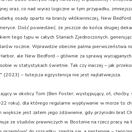
ej oraz, co nad wyraz logiczne w tym przypadku, zmniejsza
podarkę osady oparto na branży włókienniczej, New Bedfor
eryce. Dość powiedzieć, że jeszcze do końca drugiej deka
kiem tego typu w całych Stanach Zjednoczonych, generując
dolarów rocznie. Wprawdzie obecnie palma pierwszeństwa n
Harbor, ale New Bedford – głównie za sprawą wyciąganych
sobie w statystykach świetnie. Tak czy inaczej – jak przek
”
(2023) – tutejsza egzystencja nie jest najłatwiejsza.
ający w okolicy Tom (Ben Foster; występujący, ot, choćby,
22 roku), dla którego regularne wypływanie w morze to ch
ym większe jest zatem jego zdziwienie, gdy przyrodni brat C
nuje ze studiów prawniczych w Bostonie na rzecz pracy na ł
ię przemówić do rozsądku, zgadza się, a następnie – zapozn