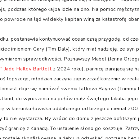
rejs, podczas którego łajba idzie na dno. Na pomoc mężczy
o powrocie na ląd wściekły kapitan winą za katastrofę obar
dku, postanawia kontynuować oceaniczną przygodę, od cze
ciec imieniem Gary (Tim Daly), który miał nadzieję, że syn p
 wymiarem sprawiedliwości. Poznawszy Mabel (Jenna Ortega
a”
Jade Halley Bartlett
z 2024 roku), pannicę parającą się 
goś lepszego, młodzian zaczyna zapuszczać korzenie w reali
tomiast daje się namówić swemu tatkowi Rayowi (Tommy L
estkind, do wyruszenia na połów małż świętego Jakuba jego
się w kierunku łowiska oddalonego od brzegu o niemal 200 
 to nie wystarcza. By wrócić do domu z jeszcze obfitszym
zyć granicę z Kanadą. To ustalenie słono go kosztuje. Zatrz
 zostaje skonfiskowana, a żeby ją odzyskać, potrzeba bez