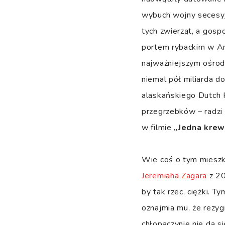
wybuch wojny secesyjn
tych zwierząt, a gos
portem rybackim w Am
najważniejszym ośrod
niemal pół miliarda 
alaskańskiego Dutch 
przegrzebków – radzi 
w filmie
„Jedna krew
Wie coś o tym mieszk
Jeremiaha Zagara
z 20
by tak rzec, ciężki. T
oznajmia mu, że rezyg
chłopaczynie nie da s