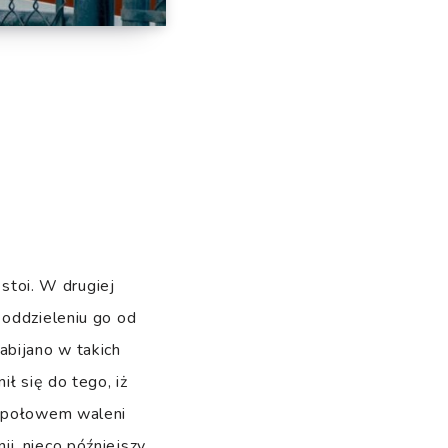
toi. W drugiej
 oddzieleniu go od
abijano w takich
ł się do tego, iż
z połowem waleni
i, nieco późniejszy