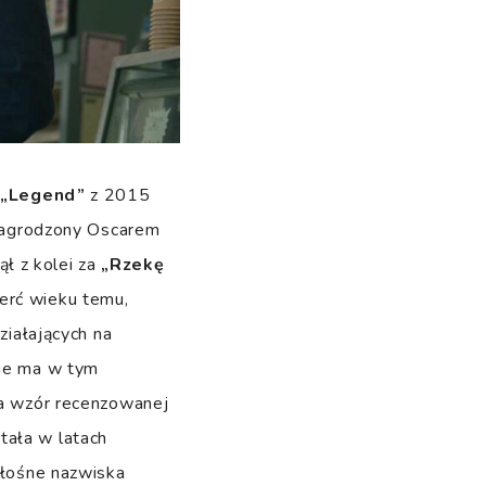
ę
„Legend”
z 2015
o nagrodzony Oscarem
ł z kolei za
„Rzekę
erć wieku temu,
ziałających na
nie ma w tym
na wzór recenzowanej
tała w latach
 głośne nazwiska