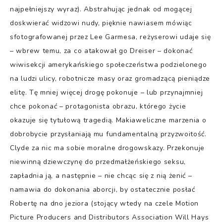
najpełniejszy wyraz). Abstrahując jednak od mogącej
doskwierać widzowi nudy, pięknie nawiasem mówiąc
sfotografowanej przez Lee Garmesa, reżyserowi udaje się
– wbrew temu, za co atakował go Dreiser – dokonać
wiwisekcji amerykańskiego społeczeństwa podzielonego
na ludzi ulicy, robotnicze masy oraz gromadzącą pieniądze
elitę. Tę mniej więcej drogę pokonuje – lub przynajmniej
chce pokonać – protagonista obrazu, którego życie
okazuje się tytułową tragedią. Makiaweliczne marzenia o
dobrobycie przysłaniają mu fundamentalną przyzwoitość.
Clyde za nic ma sobie moralne drogowskazy. Przekonuje
niewinną dziewczynę do przedmałżeńskiego seksu,
zapładnia ją, a następnie – nie chcąc się z nią żenić –
namawia do dokonania aborcji, by ostatecznie posłać
Robertę na dno jeziora (stojący wtedy na czele Motion
Picture Producers and Distributors Association Will Hays