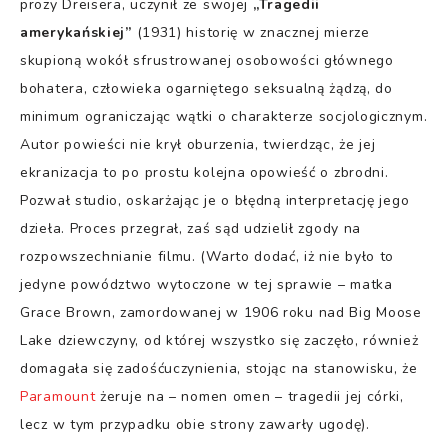
prozy Dreisera, uczynił ze swojej
„Tragedii
amerykańskiej”
(1931) historię w znacznej mierze
skupioną wokół sfrustrowanej osobowości głównego
bohatera, człowieka ogarniętego seksualną żądzą, do
minimum ograniczając wątki o charakterze socjologicznym.
Autor powieści nie krył oburzenia, twierdząc, że jej
ekranizacja to po prostu kolejna opowieść o zbrodni.
Pozwał studio, oskarżając je o błędną interpretację jego
dzieła. Proces przegrał, zaś sąd udzielił zgody na
rozpowszechnianie filmu. (Warto dodać, iż nie było to
jedyne powództwo wytoczone w tej sprawie – matka
Grace Brown, zamordowanej w 1906 roku nad Big Moose
Lake dziewczyny, od której wszystko się zaczęło, również
domagała się zadośćuczynienia, stojąc na stanowisku, że
Paramount
żeruje na – nomen omen – tragedii jej córki,
lecz w tym przypadku obie strony zawarły ugodę).