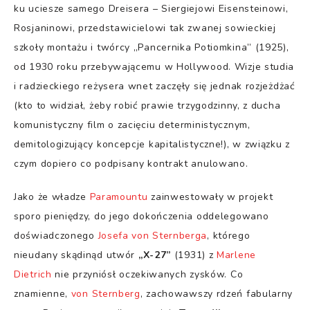
ku uciesze samego Dreisera – Siergiejowi Eisensteinowi,
Rosjaninowi, przedstawicielowi tak zwanej sowieckiej
szkoły montażu i twórcy „Pancernika Potiomkina” (1925),
od 1930 roku przebywającemu w Hollywood. Wizje studia
i radzieckiego reżysera wnet zaczęły się jednak rozjeżdżać
(kto to widział, żeby robić prawie trzygodzinny, z ducha
komunistyczny film o zacięciu deterministycznym,
demitologizujący koncepcje kapitalistyczne!), w związku z
czym dopiero co podpisany kontrakt anulowano.
Jako że władze
Paramountu
zainwestowały w projekt
sporo pieniędzy, do jego dokończenia oddelegowano
doświadczonego
Josefa von Sternberga
, którego
nieudany skądinąd utwór
„X-27”
(1931) z
Marlene
Dietrich
nie przyniósł oczekiwanych zysków. Co
znamienne,
von Sternberg
, zachowawszy rdzeń fabularny