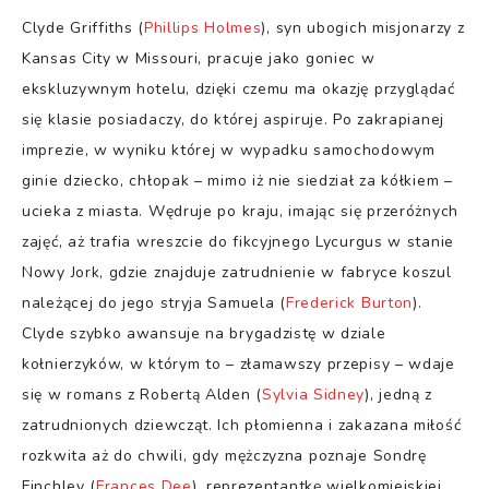
Clyde Griffiths (
Phillips Holmes
), syn ubogich misjonarzy z
Kansas City w Missouri, pracuje jako goniec w
ekskluzywnym hotelu, dzięki czemu ma okazję przyglądać
się klasie posiadaczy, do której aspiruje. Po zakrapianej
imprezie, w wyniku której w wypadku samochodowym
ginie dziecko, chłopak – mimo iż nie siedział za kółkiem –
ucieka z miasta. Wędruje po kraju, imając się przeróżnych
zajęć, aż trafia wreszcie do fikcyjnego Lycurgus w stanie
Nowy Jork, gdzie znajduje zatrudnienie w fabryce koszul
należącej do jego stryja Samuela (
Frederick Burton
).
Clyde szybko awansuje na brygadzistę w dziale
kołnierzyków, w którym to – złamawszy przepisy – wdaje
się w romans z Robertą Alden (
Sylvia Sidney
), jedną z
zatrudnionych dziewcząt. Ich płomienna i zakazana miłość
rozkwita aż do chwili, gdy mężczyzna poznaje Sondrę
Finchley (
Frances Dee
), reprezentantkę wielkomiejskiej