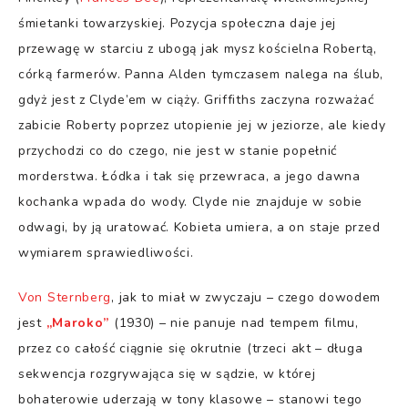
śmietanki towarzyskiej. Pozycja społeczna daje jej
przewagę w starciu z ubogą jak mysz kościelna Robertą,
córką farmerów. Panna Alden tymczasem nalega na ślub,
gdyż jest z Clyde’em w ciąży. Griffiths zaczyna rozważać
zabicie Roberty poprzez utopienie jej w jeziorze, ale kiedy
przychodzi co do czego, nie jest w stanie popełnić
morderstwa. Łódka i tak się przewraca, a jego dawna
kochanka wpada do wody. Clyde nie znajduje w sobie
odwagi, by ją uratować. Kobieta umiera, a on staje przed
wymiarem sprawiedliwości.
Von Sternberg
, jak to miał w zwyczaju – czego dowodem
jest
„Maroko”
(1930) – nie panuje nad tempem filmu,
przez co całość ciągnie się okrutnie (trzeci akt – długa
sekwencja rozgrywająca się w sądzie, w której
bohaterowie uderzają w tony klasowe – stanowi tego