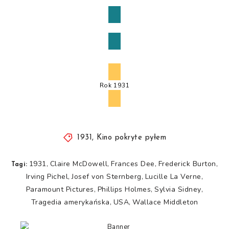
Powrót do wyboru
Rok 1931
1931
,
Kino pokryte pyłem
1931
Claire McDowell
Frances Dee
Frederick Burton
,
,
,
,
Tagi:
Irving Pichel
Josef von Sternberg
Lucille La Verne
,
,
,
Paramount Pictures
Phillips Holmes
Sylvia Sidney
,
,
,
Tragedia amerykańska
USA
Wallace Middleton
,
,