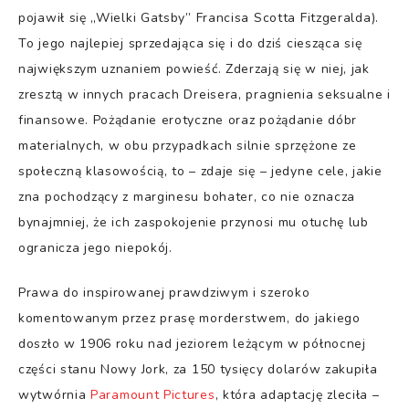
pojawił się „Wielki Gatsby” Francisa Scotta Fitzgeralda).
To jego najlepiej sprzedająca się i do dziś ciesząca się
największym uznaniem powieść. Zderzają się w niej, jak
zresztą w innych pracach Dreisera, pragnienia seksualne i
finansowe. Pożądanie erotyczne oraz pożądanie dóbr
materialnych, w obu przypadkach silnie sprzężone ze
społeczną klasowością, to – zdaje się – jedyne cele, jakie
zna pochodzący z marginesu bohater, co nie oznacza
bynajmniej, że ich zaspokojenie przynosi mu otuchę lub
ogranicza jego niepokój.
Prawa do inspirowanej prawdziwym i szeroko
komentowanym przez prasę morderstwem, do jakiego
doszło w 1906 roku nad jeziorem leżącym w północnej
części stanu Nowy Jork, za 150 tysięcy dolarów zakupiła
wytwórnia
Paramount Pictures
, która adaptację zleciła –