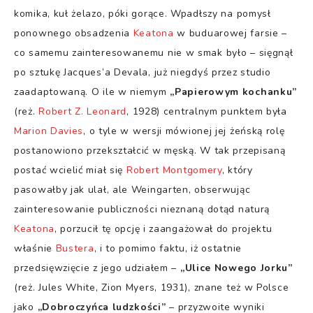
komika, kuł żelazo, póki gorące. Wpadłszy na pomysł
ponownego obsadzenia
Keatona
w buduarowej farsie –
co samemu zainteresowanemu nie w smak było – sięgnął
po sztukę Jacques’a Devala, już niegdyś przez studio
zaadaptowaną. O ile w niemym
„Papierowym kochanku”
(reż.
Robert Z. Leonard
, 1928) centralnym punktem była
Marion Davies
, o tyle w wersji mówionej jej żeńską rolę
postanowiono przekształcić w męską. W tak przepisaną
postać wcielić miał się
Robert Montgomery
, który
pasowałby jak ulał, ale Weingarten, obserwując
zainteresowanie publiczności nieznaną dotąd naturą
Keatona
, porzucił tę opcję i zaangażował do projektu
właśnie
Bustera
, i to pomimo faktu, iż ostatnie
przedsięwzięcie z jego udziałem –
„Ulice Nowego Jorku”
(reż. Jules White, Zion Myers, 1931), znane też w Polsce
jako
„Dobroczyńca ludzkości”
– przyzwoite wyniki