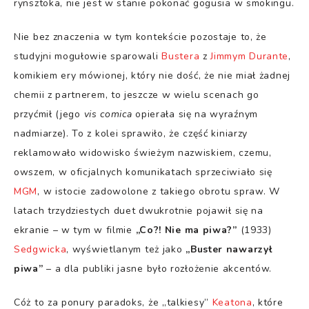
rynsztoka, nie jest w stanie pokonać gogusia w smokingu.
Nie bez znaczenia w tym kontekście pozostaje to, że
studyjni mogułowie sparowali
Bustera
z
Jimmym Durante
,
komikiem ery mówionej, który nie dość, że nie miał żadnej
chemii z partnerem, to jeszcze w wielu scenach go
przyćmił (jego
vis comica
opierała się na wyraźnym
nadmiarze). To z kolei sprawiło, że część kiniarzy
reklamowało widowisko świeżym nazwiskiem, czemu,
owszem, w oficjalnych komunikatach sprzeciwiało się
MGM
, w istocie zadowolone z takiego obrotu spraw. W
latach trzydziestych duet dwukrotnie pojawił się na
ekranie – w tym w filmie
„Co?! Nie ma piwa?”
(1933)
Sedgwicka
, wyświetlanym też jako
„Buster nawarzył
piwa”
– a dla publiki jasne było rozłożenie akcentów.
Cóż to za ponury paradoks, że „talkiesy”
Keatona
, które