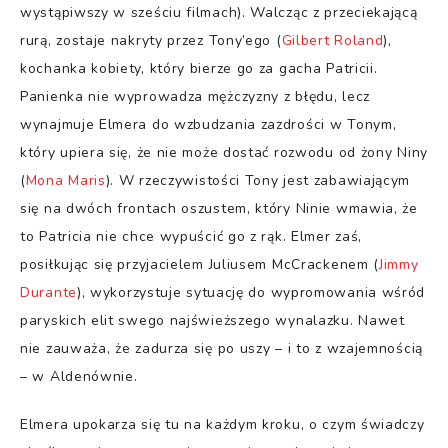
wystąpiwszy w sześciu filmach). Walcząc z przeciekającą
rurą, zostaje nakryty przez Tony’ego (
Gilbert Roland
),
kochanka kobiety, który bierze go za gacha Patricii.
Panienka nie wyprowadza mężczyzny z błędu, lecz
wynajmuje Elmera do wzbudzania zazdrości w Tonym,
który upiera się, że nie może dostać rozwodu od żony Niny
(
Mona Maris
). W rzeczywistości Tony jest zabawiającym
się na dwóch frontach oszustem, który Ninie wmawia, że
to Patricia nie chce wypuścić go z rąk. Elmer zaś,
posiłkując się przyjacielem Juliusem McCrackenem (
Jimmy
Durante
), wykorzystuje sytuację do wypromowania wśród
paryskich elit swego najświeższego wynalazku. Nawet
nie zauważa, że zadurza się po uszy – i to z wzajemnością
– w Aldenównie.
Elmera upokarza się tu na każdym kroku, o czym świadczy