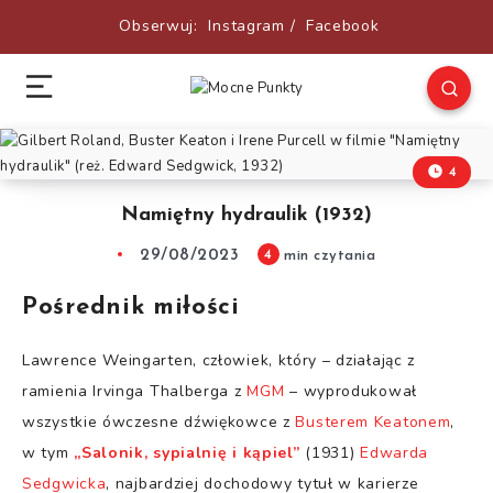
Obserwuj:
Instagram
/
Facebook
4
Namiętny hydraulik (1932)
29/08/2023
4
min czytania
Pośrednik miłości
Lawrence Weingarten, człowiek, który – działając z
ramienia Irvinga Thalberga z
MGM
– wyprodukował
wszystkie ówczesne dźwiękowce z
Busterem Keatonem
,
w tym
„Salonik, sypialnię i kąpiel”
(1931)
Edwarda
Sedgwicka
, najbardziej dochodowy tytuł w karierze