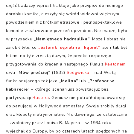
część badaczy wprost traktuje jako przypisy do niemego
dorobku komika, cieszyły się wśród widowni większym
powodzeniem niż krótkometrażowe i pełnospektaklowe
komedie zrealizowane przezeń uprzednio. Nie inaczej było
w przypadku
„Namiętnego hydraulika”
. Może i obraz nie
zarobił tyle, co
„Salonik, sypialnia i kąpiel”
, ale i tak był
hitem, na tyle zresztą dużym, że prędko rozpoczęto
przygotowania do kręcenia następnego filmu z
Keatonem
,
czyli
„Mów prościej”
(1932)
Sedgwicka
– nad Wisłą
funkcjonującego też jako
„Melina”
lub
„Profesor w
kabarecie”
– którego scenariusz powstał już bez
partycypacji
Bustera
. Geniusz nie potrafił dopasować się
do panującej w Hollywood atmosfery. Swoje zrobiły długi
oraz kłopoty matrymonialne. Nic dziwnego, że ostatecznie
– zwolniony przez Louisa B. Mayera – w 1934 roku
wyjechał do Europy, by po czterech latach spędzonych na