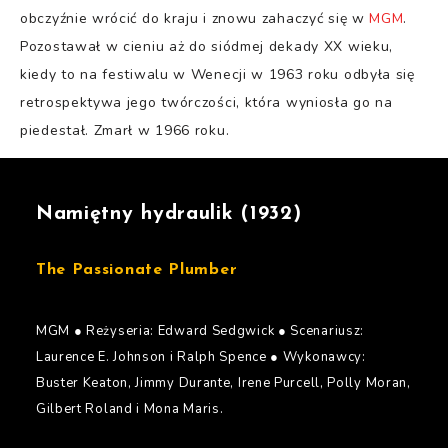
obczyźnie wrócić do kraju i znowu zahaczyć się w
MGM
.
Pozostawał w cieniu aż do siódmej dekady XX wieku,
kiedy to na festiwalu w Wenecji w 1963 roku odbyła się
retrospektywa jego twórczości, która wyniosła go na
piedestał. Zmarł w 1966 roku.
Namiętny hydraulik (1932)
The Passionate Plumber
MGM ● Reżyseria: Edward Sedgwick ● Scenariusz:
Laurence E. Johnson i Ralph Spence ● Wykonawcy:
Buster Keaton, Jimmy Durante, Irene Purcell, Polly Moran,
Gilbert Roland i Mona Maris.