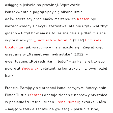
osiągnęło jedynie na prowincji. Wprawdzie
konsekwentnie pogrążający się alkoholizmie i
doświadczający problemów małżeńskich
Keaton
był
niezadowolony z decyzji szefostwa, ale nie utyskiwał zbyt
głośno – liczył bowiem na to, że znajdzie się dlań miejsce
w prestiżowych
„Ludziach w hotelu”
(1932)
Edmunda
Gouldinga
(jak wiadomo – nie znalazło się). Zagrał więc
grzecznie w
„Namiętnym hydrauliku”
(1932) –
ewentualnie:
„Pośredniku miłości”
– za kamerę którego
powrócił
Sedgwick
, dyletant na kontrakcie, i znowu rozbił
bank.
Francja. Parający się pracami kanalizacyjnymi Amerykanin
Elmer Tuttle (
Keaton
) dostaje zlecenie naprawy prysznica
w posiadłości Patricii Alden (
Irene Purcell
; aktorka, która
– mając wszelkie zadatki na gwiazdę – porzuciła kino,