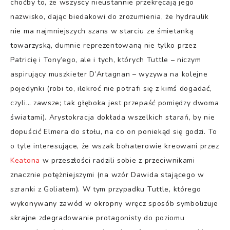
choćby to, że wszyscy nieustannie przekręcają jego
nazwisko, dając biedakowi do zrozumienia, że hydraulik
nie ma najmniejszych szans w starciu ze śmietanką
towarzyską, dumnie reprezentowaną nie tylko przez
Patricię i Tony’ego, ale i tych, których Tuttle – niczym
aspirujący muszkieter D’Artagnan – wyzywa na kolejne
pojedynki (robi to, ilekroć nie potrafi się z kimś dogadać,
czyli… zawsze; tak głęboka jest przepaść pomiędzy dwoma
światami). Arystokracja dokłada wszelkich starań, by nie
dopuścić Elmera do stołu, na co on poniekąd się godzi. To
o tyle interesujące, że wszak bohaterowie kreowani przez
Keatona
w przeszłości radzili sobie z przeciwnikami
znacznie potężniejszymi (na wzór Dawida stającego w
szranki z Goliatem). W tym przypadku Tuttle, którego
wykonywany zawód w okropny wręcz sposób symbolizuje
skrajne zdegradowanie protagonisty do poziomu