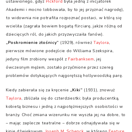
ustawionego, gdyż
Pickford
była jedną z inicjatorek
Akademii i mocno lobbowała, by to jej przyznać nagrodę),
to widownia nie potrafiła rozpoznać postaci, w którą się
wcieliła (zagrała bowiem bogatą flirciarę, jakże różną od
dziecięcych ról, do jakich przyzwyczaiła fanów).
„Poskromienie złośnicy”
(1929), również
Taylora
,
pierwsze mówione podejście do Williama Szekspira,
jedyny film zrobiony wespół z
Fairbanksem
, jej
ówczesnym mężem, zostało przyćmione przez szereg
problemów dotykających najgorętszą hollywoodzką parę.
Kiedy zabierała się za kręcenie
„Kiki”
(1931), znowuż
Taylora
, zbliżała się do czterdziestki; była producentką,
kobietą biznesu i jedną z najpotężniejszych osobistości w
branży. Choć zmiana wizerunku nie wyszła jej na dobre, to
– mając zaplecze teatralne – dobrze odnajdywała się w
kinie dźwiękowym.
Joseph M. Schenck
, w którego
Feature