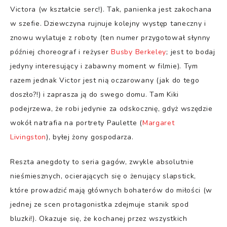
Victora (w kształcie serc!). Tak, panienka jest zakochana
w szefie. Dziewczyna rujnuje kolejny występ taneczny i
znowu wylatuje z roboty (ten numer przygotował słynny
później choreograf i reżyser
Busby Berkeley
; jest to bodaj
jedyny interesujący i zabawny moment w filmie). Tym
razem jednak Victor jest nią oczarowany (jak do tego
doszło?!) i zaprasza ją do swego domu. Tam Kiki
podejrzewa, że robi jedynie za odskocznię, gdyż wszędzie
wokół natrafia na portrety Paulette (
Margaret
Livingston
), byłej żony gospodarza.
Reszta anegdoty to seria gagów, zwykle absolutnie
nieśmiesznych, ocierających się o żenujący slapstick,
które prowadzić mają głównych bohaterów do miłości (w
jednej ze scen protagonistka zdejmuje stanik spod
bluzki!). Okazuje się, że kochanej przez wszystkich