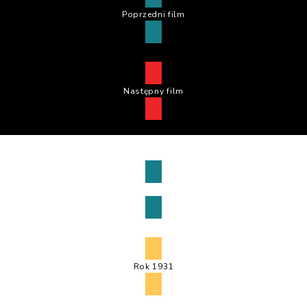
Poprzedni film
Następny film
Powrót do wyboru
Rok 1931