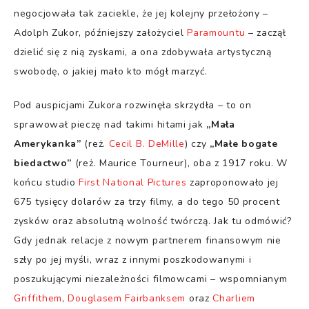
negocjowała tak zaciekle, że jej kolejny przełożony –
Adolph Zukor, późniejszy założyciel
Paramountu
– zaczął
dzielić się z nią zyskami, a ona zdobywała artystyczną
swobodę, o jakiej mało kto mógł marzyć.
Pod auspicjami Zukora rozwinęła skrzydła – to on
sprawował pieczę nad takimi hitami jak
„Mała
Amerykanka”
(reż.
Cecil B. DeMille
) czy
„Małe bogate
biedactwo”
(reż. Maurice Tourneur), oba z 1917 roku. W
końcu studio
First National Pictures
zaproponowało jej
675 tysięcy dolarów za trzy filmy, a do tego 50 procent
zysków oraz absolutną wolność twórczą. Jak tu odmówić?
Gdy jednak relacje z nowym partnerem finansowym nie
szły po jej myśli, wraz z innymi poszkodowanymi i
poszukującymi niezależności filmowcami – wspomnianym
Griffithem
,
Douglasem Fairbanksem
oraz
Charliem