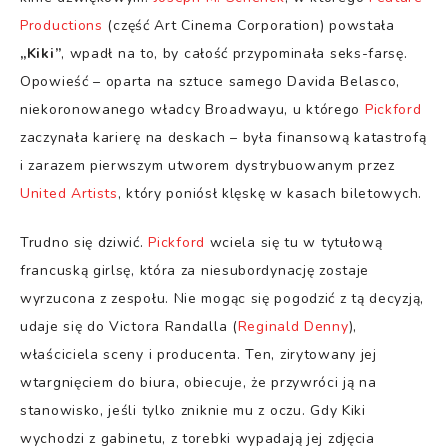
Productions
(część Art Cinema Corporation) powstała
„Kiki”
, wpadł na to, by całość przypominała seks-farsę.
Opowieść – oparta na sztuce samego Davida Belasco,
niekoronowanego władcy Broadwayu, u którego
Pickford
zaczynała karierę na deskach – była finansową katastrofą
i zarazem pierwszym utworem dystrybuowanym przez
United Artists
, który poniósł klęskę w kasach biletowych.
Trudno się dziwić.
Pickford
wciela się tu w tytułową
francuską girlsę, która za niesubordynację zostaje
wyrzucona z zespołu. Nie mogąc się pogodzić z tą decyzją,
udaje się do Victora Randalla (
Reginald Denny
),
właściciela sceny i producenta. Ten, zirytowany jej
wtargnięciem do biura, obiecuje, że przywróci ją na
stanowisko, jeśli tylko zniknie mu z oczu. Gdy Kiki
wychodzi z gabinetu, z torebki wypadają jej zdjęcia