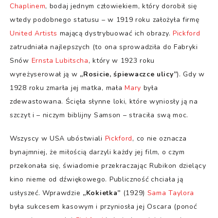
Chaplinem
, bodaj jednym człowiekiem, który dorobił się
wtedy podobnego statusu – w 1919 roku założyła firmę
United Artists
mającą dystrybuować ich obrazy.
Pickford
zatrudniała najlepszych (to ona sprowadziła do Fabryki
Snów
Ernsta Lubitscha
, który w 1923 roku
wyreżyserował ją w
„Rosicie, śpiewaczce ulicy”
). Gdy w
1928 roku zmarła jej matka, mała
Mary
była
zdewastowana. Ścięła słynne loki, które wyniosły ją na
szczyt i – niczym biblijny Samson – straciła swą moc.
Wszyscy w USA ubóstwiali
Pickford
, co nie oznacza
bynajmniej, że miłością darzyli każdy jej film, o czym
przekonała się, świadomie przekraczając Rubikon dzielący
kino nieme od dźwiękowego. Publiczność chciała ją
usłyszeć. Wprawdzie
„Kokietka”
(1929)
Sama Taylora
była sukcesem kasowym i przyniosła jej Oscara (ponoć