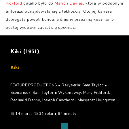
Pickford
daleko było do
Marion Davies
, która w podobnym
anturażu odnajdywała się z lekkością. Oto jej kariera
dobiegała powoli końca, a śniony przez nią koszmar o
pustej widowni zaczął się spełniać.
Kiki (1931)
Kiki
FEATURE PRODUCTIONS ● Reżyseria: Sam Taylor ●
Scenariusz: Sam Taylor ● Wykonawcy: Mary Pickford,
Reginald Denny, Joseph Cawthorn i Margaret Livingston.
📅 14 marca 1931 roku ● 84 minuty