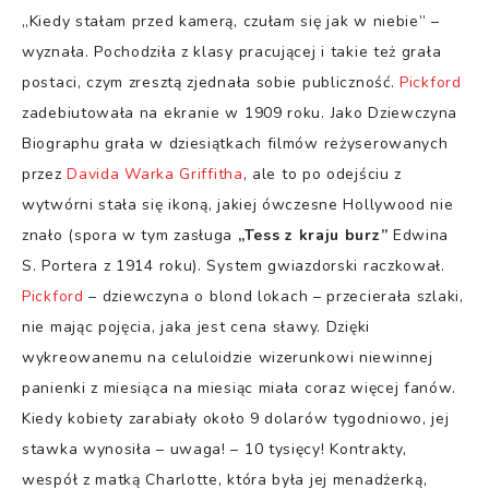
„Kiedy stałam przed kamerą, czułam się jak w niebie” –
wyznała. Pochodziła z klasy pracującej i takie też grała
postaci, czym zresztą zjednała sobie publiczność.
Pickford
zadebiutowała na ekranie w 1909 roku. Jako Dziewczyna
Biographu grała w dziesiątkach filmów reżyserowanych
przez
Davida Warka Griffitha
, ale to po odejściu z
wytwórni stała się ikoną, jakiej ówczesne Hollywood nie
znało (spora w tym zasługa
„Tess z kraju burz”
Edwina
S. Portera z 1914 roku). System gwiazdorski raczkował.
Pickford
– dziewczyna o blond lokach – przecierała szlaki,
nie mając pojęcia, jaka jest cena sławy. Dzięki
wykreowanemu na celuloidzie wizerunkowi niewinnej
panienki z miesiąca na miesiąc miała coraz więcej fanów.
Kiedy kobiety zarabiały około 9 dolarów tygodniowo, jej
stawka wynosiła – uwaga! – 10 tysięcy! Kontrakty,
wespół z matką Charlotte, która była jej menadżerką,