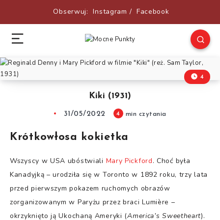
Obserwuj:
Instagram
/
Facebook
4
Kiki (1931)
31/05/2022
4
min czytania
Krótkowłosa kokietka
Wszyscy w USA ubóstwiali
Mary Pickford
. Choć była
Kanadyjką – urodziła się w Toronto w 1892 roku, trzy lata
przed pierwszym pokazem ruchomych obrazów
zorganizowanym w Paryżu przez braci Lumière –
okrzyknięto ją Ukochaną Ameryki (
America’s Sweetheart
).